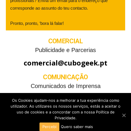
profissionais? Envia um email para o endereço que
corresponde ao assunto do teu contacto.
Pronto, pronto, ‘bora lá falar!
COMERCIAL
Publicidade e Parcerias
comercial@cubogeek.pt
COMUNICAÇÃO
Comunicados de Imprensa
comunicacao@cubogeek.pt
Os Cookies ajudam-nos a melhorar a tua experiência como
utilizador. Ao utilizares os nossos serviços, estás a aceitar o
uso de cookies e a concordar com a nossa Política de
Privacidade.
POLÍTICA DE PRIVACIDADE
TERMOS E CONDIÇÕES
Percebi
Quero saber mais
2026 © Todos os direitos reservados. Cubo Geek é uma marca