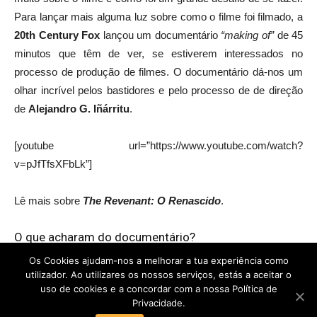
Para
lançar mais
alguma luz sobre como
o filme foi filmado
, a
20th Century Fox
lançou um documentário
“making of”
de 45
minutos
que têm de ver, se estiverem interessados
no
processo de
produção de filmes
.
O documentário dá-nos um
olhar incrível pelos bastidores e pelo processo de
de direção
de
Alejandro
G.
Iñárritu
.
[youtube url=”https://www.youtube.com/watch?
v=pJfTfsXFbLk”]
Lê mais sobre
The Revenant: O Renascido
.
O que acharam do documentário?
Os Cookies ajudam-nos a melhorar a tua experiência como
utilizador. Ao utilizares os nossos serviços, estás a aceitar o
uso de cookies e a concordar com a nossa Política de
Privacidade.
POLÍTICA DE PRIVACIDADE
TERMOS E CONDIÇÕES