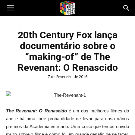
Cubo
20th Century Fox lança
documentário sobre o
Geek
“making-of” de The
Revenant: O Renascido
7 de Fevereiro de 2016
The Revenant: O Renascido
é
um dos melhores
filmes do
ano
e há uma
forte probabilidade de
levar para casa
vários
prémios da Academia
este ano.
Uma coisa
que temos ouvido
muito sobre
o filme
é como
foi
um grande desafio
de se fazer
.