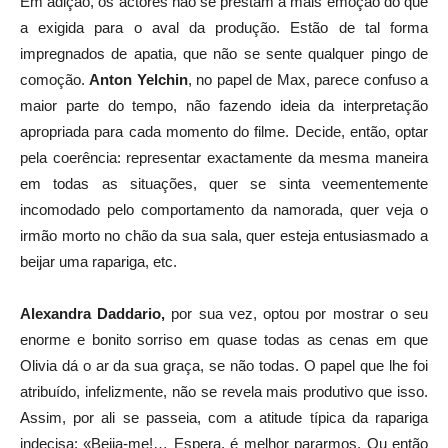
Em adição, os actores não se prestam a mais emoção do que
a exigida para o aval da produção. Estão de tal forma
impregnados de apatia, que não se sente qualquer pingo de
comoção.
Anton
Yelchi
n
, no papel de Max, parece confuso a
maior parte do tempo, não fazendo ideia da interpretação
apropriada para cada momento do filme. Decide, então, optar
pela coerência: representar exactamente da mesma maneira
em todas as situações, quer se sinta veementemente
incomodado pelo comportamento da namorada, quer veja o
irmão morto no chão da sua sala, quer esteja entusiasmado a
beijar uma rapariga, etc.
Alexandra Daddario,
por sua vez, optou por mostrar o seu
enorme e bonito sorriso em quase todas as cenas em que
Olivia dá o ar da sua graça, se não todas. O papel que lhe foi
atribuído, infelizmente, não se revela mais produtivo que isso.
Assim, por ali se passeia, com a atitude típica da rapariga
indecisa: «Beija-me!… Espera, é melhor pararmos. Ou então