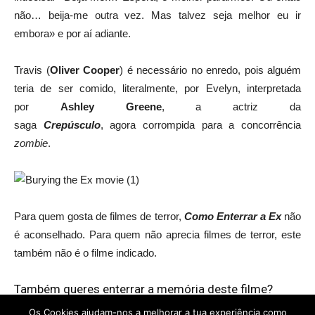
não… beija-me outra vez. Mas talvez seja melhor eu ir
embora» e por aí adiante.
Travis (
Oliver Cooper
)
é necessário
no enredo, pois alguém
teria de ser comido, literalmente, por Evelyn, interpretada
por
Ashley Greene
, a actriz da
saga
Crepúsculo
, agora corrompida para a concorrência
zombie
.
Para quem gosta de filmes de terror,
Como Enterrar a Ex
não
é aconselhado. Para quem não aprecia filmes de terror, este
também não é o filme indicado.
Também queres enterrar a memória deste filme?
Os Cookies ajudam-nos a melhorar a tua experiência como