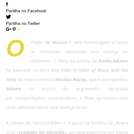
Partilha no Facebook
Partilha no Twitter
O
Poder da Música
é uma homenagem a todas
as memórias silenciadas pela doença de
Alzheimer. O filme da autoria de
Richie Adams
foi baseado na obra
Una Vida: A Fable of Music and the
Mind
do neurocientista
Nicolas Bazan
, quem acompanhou
Adams
na escrita do argumento. Agraciado
por interpretações espetaculares, o filme apresenta uma
visão delicada sobre uma doença voraz.
A cidade de Nova Orleães é o palco da história de Alvaro
Cruz (
Joaquim de Almeida
), um neurocientista em busca