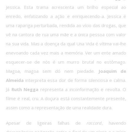
Jessica. Esta trama acrescenta um brilho especial ao
enredo, enfatizando a ação e enriquecendo-a. Jessica é
uma rapariga perturbada, rendida ao vício das drogas, que
vê na cantora de rua uma mãe e a única pessoa com valor
na sua vida. Mas a doença da qual Una Vida é vítima vai-lhe
enevoando cada vez mais a memória. Ver um ente amado
esquecer-se de nós é um murro brutal no estômago.
Magoa, magoa sem dó nem piedade.
Joaquim de
Almeida
interpreta essa dor de forma silenciosa e calma.
Já
Ruth Negga
representa a inconformação e revolta. O
filme é real, cru. A doçura está constantemente presente,
assim como a representação de uma realidade dura.
Apesar de ligeiras falhas de
raccord
, havendo
discrepâncias na ligação entre o final de um plano e o início