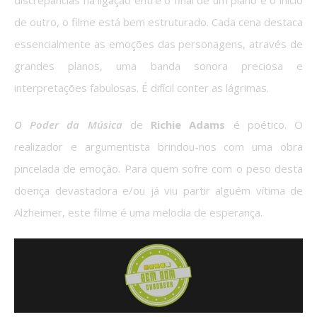
de outro, o filme está bem estruturado. Cada cena destaca
essencialmente as emoções das personagens, através de
grandes planos, uma banda sonora preciosa e
interpretações fabulosas. É difícil conter as lágrimas.
O Poder da Música
de
Richie Adams
é poético. O
realizador e argumentista brindou-nos com uma obra
pincelada de emoção. Para quem sofre com o peso desta
doença devastadora e/ou já viu partir alguém vítima de
Alzheimer, este filme é uma melodia de esperança.