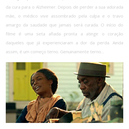
da cura para o Alzheimer. Depois de perder a sua adorada
mãe, o médico vive assombrado pela culpa e o travo
amargo da saudade que jamais será curada. O início do
filme é uma seta afiada pronta a atingir o coração
daqueles que já experienciaram a dor da perda. Ainda
assim, é um começo terno. Genuinamente terno…