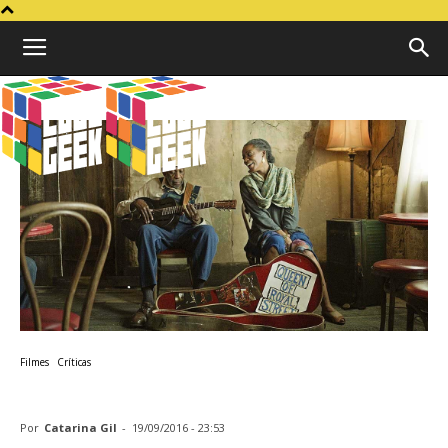
Cubo
Geek
Filmes
Críticas
Crítica | O Poder da Música
Por
Catarina Gil
-
19/09/2016 - 23:53