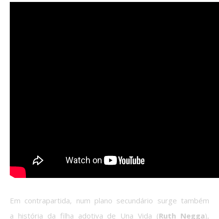
Em contrapartida, num plano secundário surge também
a história da filha adotiva de Una Vida (
Ruth Negga
),