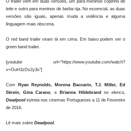
O trailer vem em duas versões, um para meninos copinho de
leite e outro para meninos de barba rija. No essencial, as duas
versões são iguais, apenas muda a violência e alguma
linguagem mais obscena.
O red band trailer viram lá em cima. Em baixo podem ver o
green band trailer.
[youtube url=”https://www.youtube.com/watch?
v=OuH3zDs2y3s”]
Com
Ryan Reynolds, Morena Baccarin, T.J. Miller, Ed
Skrein, Gina Carano
, e
Brianna Hildebrand
no elenco,
Deadpool
estreia nos cinemas Portugueses a 11 de Fevereiro
de 2016.
Lê mais sobre
Deadpool
.