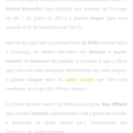
Mulher-Maravilha
(que chegará aos cinemas de Portugal
no dia 1 de Junho de 2017) e
Justice League
(que será
lançado a 16 de Novembro de 2017).
Apesar do
hype
que o próximo filme da
DCEU
obteve após
a presença da Mulher-Maravilha em
Batman v Super-
Homem: O Despertar da Justiça
, a verdade é que o filme
que tem sido mais badalado ultimamente tem sido mesmo
o
Justice League
após os
vários
teasers
que têm sido
revelados ao longo dos últimos tempos.
O último desses
teasers
foi feito pelo próprio
Ben Affleck
que, no seu
Twitter
, surpreendeu toda a gente ao revelar
a presença de Slade Wilson a.k.a. Deathstroke nas
filmagens de
Justice League
!