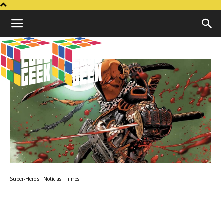
Cubo
Geek
Super-Heróis
Notícias
Filmes
Deathstroke será o vilão no
novo filme do Batman!