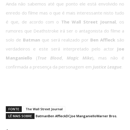
Ainda não sabemos até que ponto ele está envolvido no
enredo do filme mas o que é mais interessante nisto tudo
é que, de acordo com o
The Wall Street Journal
, os
rumores que Deathstroke irá ser o antagonista do filme a
solo de
Batman
que será realizado por
Ben Affleck
são
verdadeiros e este será interpretado pelo actor
Joe
Manganiello
(
True Blood
,
Magic Mike
), mas não é
confirmada a presença da personagem em
Justice League
.
O que achas da inclusão de Deathstroke
na
DCEU
?
FONTE
The Wall Street Journal
LÊ MAIS SOBRE
Batman
Ben Affleck
DC
Joe Manganiello
Warner Bros.