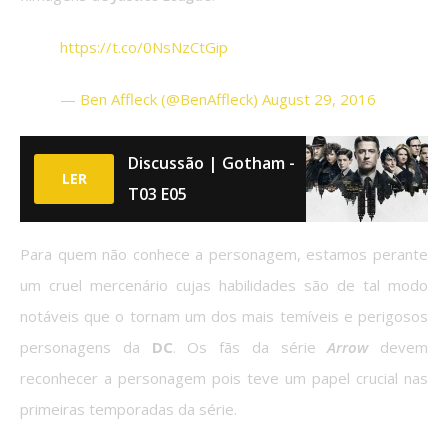
https://t.co/0NsNzCtGip
— Ben Affleck (@BenAffleck) August 29, 2016
Discussão | Gotham -
LER
T03 E05
Para quem não conhece a personagem, estamos perante
um cruel mercenário cujas habilidades são de tal modo
notáveis que o tornam um dos mais temíveis e perigosos
personagens da
DC
. Os fãs da série
Arrow
devem
reconhecer a personagem pois teve um papel crucial nas
primeiras temporadas da série.