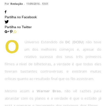
Por
Redação
-
11/09/2016 - 13:01
Partilha no Facebook
Partilha no Twitter
O
Universo Estendido da
DC
(
DCEU
) não teve
um dos melhores começos e, apesar do
relativo sucesso dos seus três primeiros
filmes a nível de bilheteiras, a verdade é que todos eles
tiveram bastantes controvérsias e existiram muitas
críticas quanto ao resultado final que os fãs assistiram.
Mesmo assim a
Warner Bros.
não vê razões para
abrandar com os planos e a verdade é que o estúdio já
está a preparar o lançamento dos próximos dois filmes –