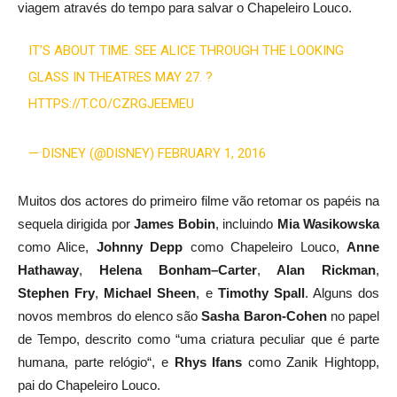
viagem através do tempo
para salvar o
Chapeleiro Louco.
IT’S ABOUT TIME. SEE ALICE THROUGH THE LOOKING
GLASS IN THEATRES MAY 27. ?
HTTPS://T.CO/CZRGJEEMEU
— DISNEY (@DISNEY) FEBRUARY 1, 2016
Muitos dos actores do primeiro filme vão retomar os papéis
na
sequela
dirigida por
James
Bobin
,
incluindo
Mia
Wasikowska
como
Alice
,
Johnny
Depp
como
Chapeleiro Louco
,
Anne
Hathaway
,
Helena
Bonham
–
Carter
,
Alan
Rickman
,
Stephen
Fry
,
Michael
Sheen
,
e
Timothy
Spall
.
Alguns dos
novos
membros do elenco
são
Sasha
Baron-Cohen
no papel
de
Tempo
, descrito como “
uma criatura
peculiar
que
é
parte
humana
,
parte
relógio
“, e
Rhys Ifans
como
Zanik
Hightopp
,
pai
do Chapeleiro Louco
.