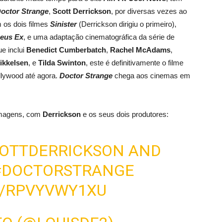
octor Strange
,
Scott
Derrickson
,
por diversas
vezes ao
m
os dois filmes
Sinister
(
Derrickson
dirigiu o
primeiro),
eus Ex
,
e
uma adaptação cinematográfica da série de
e inclui
Benedict Cumberbatch
,
Rachel
McAdams
,
ikkelsen
,
e
Tilda
Swinton
, este é definitivamente
o filme
ollywood
até agora.
Doctor Strange
chega aos cinemas
em
ilmagens, com
Derrickson
e os seus dois
produtores
:
COTTDERRICKSON AND
#DOCTORSTRANGE
M/RPVYVWY1XU