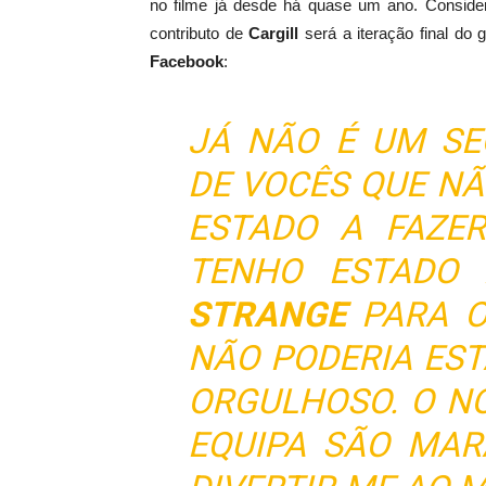
no filme
já desde há
quase um ano
.
Conside
contributo de
Cargill
será a
iteração final
do
g
Facebook
:
JÁ NÃO É UM SE
DE VOCÊS QUE N
ESTADO A FAZER
TENHO ESTADO
STRANGE
PARA 
NÃO PODERIA ES
ORGULHOSO. O N
EQUIPA SÃO MAR