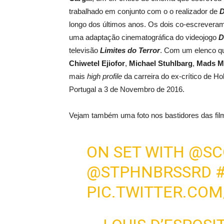
trabalhado em conjunto
com o o realizador de
D
longo dos
últimos anos.
Os dois
co-
escrevera
uma
adaptação cinematográfica do
videojogo
D
televisão
Limites do Terror
.
C
om
um elenco qu
Chiwetel
Ejiofor
,
Michael
Stuhlbarg
,
Mads
M
mais
high profile
da
carreira do ex-crítico de H
Portugal
a
3 de Novembro de 2016
.
Vejam também
uma
foto
nos bastidores das f
ON SET WITH @S
@STPHNBRSSRD 
PIC.TWITTER.CO