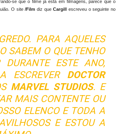
rando-se que
o filme
já está
em filmagens
, parece que
o
uião.
O site
/Film
diz que
Cargill
escreveu
o seguinte
no
GREDO. PARA AQUELES
ÃO SABEM O QUE TENHO
 DURANTE ESTE ANO,
 A ESCREVER
DOCTOR
OS
MARVEL STUDIOS
. E
TAR MAIS CONTENTE OU
OSSO ELENCO E TODA A
AVILHOSOS E ESTOU A