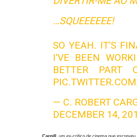
DIVERTIR-ME AO 
…
SQUEEEEEE
!
SO YEAH. IT’S FI
I’VE BEEN WORK
BETTER PART 
PIC.TWITTER.COM
— C. ROBERT CAR
DECEMBER 14, 20
Cargill
, um ex-
crítico de cinema
que escreveu