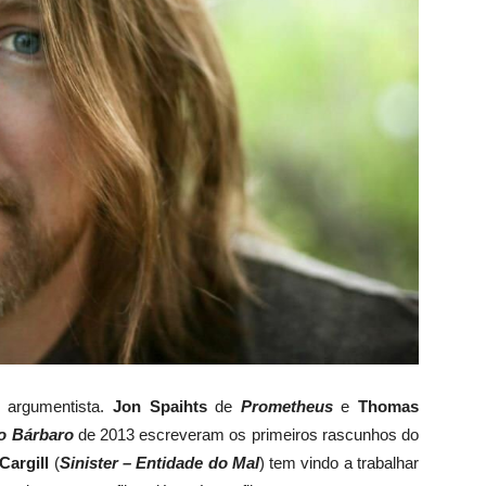
argumentista
.
Jon
Spaihts
de
Prometheus
e
Thomas
o Bárbaro
de 2013 escreveram
os primeiros rascunhos
do
Cargill
(
Sinister – Entidade do Mal
)
tem vindo a trabalhar