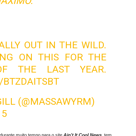
MÁXIMO.
NALLY OUT IN THE WILD.
ING ON THIS FOR THE
OF THE LAST YEAR.
/BTZDAITSBT
GILL (@MASSAWYRM)
15
durante muito tempo para o site
Ain’t It Cool News
,
tem