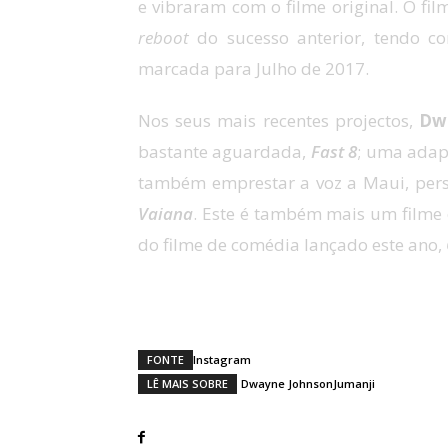
e vibraram com o filme original. O f
reboot
do sucesso anterior, tendo c
marcada para Julho de 2017.
Nos seus mais recentes projectos,
Dw
bastante aguardada,
Fast 8
; uma adap
também emprestar a voz a Maui, per
Vaiana
. Este é também mais um filme
do filme de comédia lançado este ano,
O que esperas deste novo
Juma
FONTE
Instagram
LÊ MAIS SOBRE
Dwayne Johnson
Jumanji