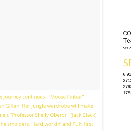
CO
Te
Séri
S
6,9
271
279
17
S
journey continues.. “Moose Finbar”
en Gillan. Her jungle wardrobe will make
;). “Professor Shelly Oberon” (Jack Black).
. he smolders. Hard workin’ and FUN first