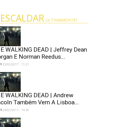
 ESCALDAR
ULTIMAMENTE!
E WALKING DEAD | Jeffrey Dean
rgan E Norman Reedus...
es
23/02/2017 - 11:21
E WALKING DEAD | Andrew
ncoln Também Vem A Lisboa...
es
24/02/2017 - 14:39