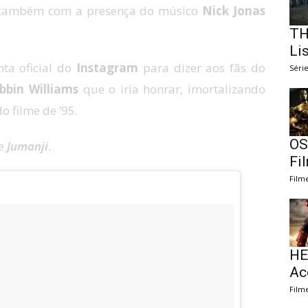
rá também com a presença do músico
Nick Jonas
TH
Li
nta oficial do
Instagram
para dizer aos fãs do
Séri
bbin Williams
que o iria honrar, imortalizando
 filme de ’95.
OS
de
Jumanji
.
Fi
Film
HE
Ac
Film