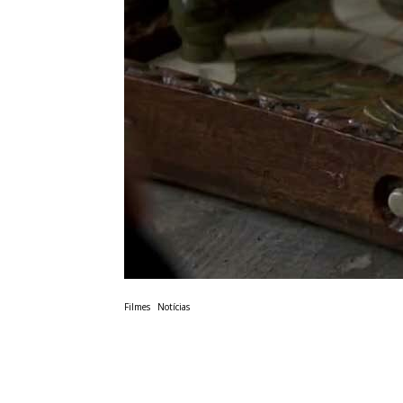
Filmes
Notícias
Dwayne Johnson r
Jumanji