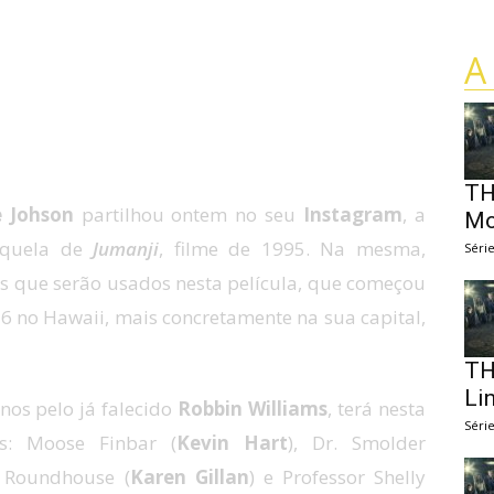
A
TH
 Johson
partilhou ontem no seu
Instagram
, a
Mo
sequela de
Jumanji
, filme de 1995. Na mesma,
Séri
s que serão usados nesta película, que começou
6 no Hawaii, mais concretamente na sua capital,
TH
Li
nos pelo já falecido
Robbin Williams
, terá nesta
Séri
is: Moose Finbar (
Kevin Hart
), Dr. Smolder
y Roundhouse (
Karen Gillan
) e Professor Shelly