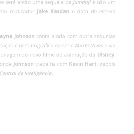
ilme será então uma sequela de
Jumanji
e não um
omo realizador
Jake Kasdan
e data de estreia
ayne Johnson
conta ainda com outra sequelas
tação cinematográfica da série
Marés Vivas
e vai
sonagem do novo filme de animação da
Disney
,
 onde
Johnson
trabalha com
Kevin Hart
, depois
Central de Inteligência
.
nji
?