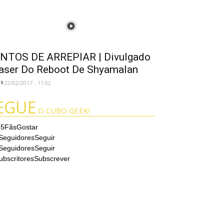
NTOS DE ARREPIAR | Divulgado
aser Do Reboot De Shyamalan
es
22/02/2017 - 11:02
EGUE
O CUBO GEEK!
15
Fãs
Gostar
Seguidores
Seguir
Seguidores
Seguir
ubscritores
Subscrever