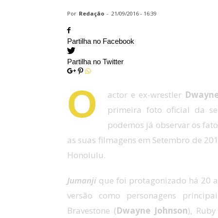
Por
Redação
-
21/09/2016 - 16:39
Partilha no Facebook
Partilha no Twitter
O
actor e ex-wrestler
Dwayne
primeira foto oficial da 
podemos já observar os fato
as suas filmagens em Setembro de 201
Honolulu.
Jumanji
que foi protagonizado há 20 a
versão como personagens principa
Bravestone (
Dwayne Johnson
), Rub