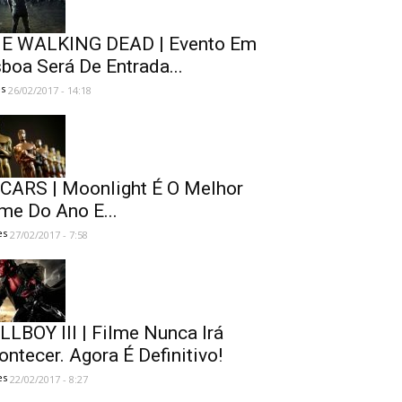
E WALKING DEAD | Evento Em
sboa Será De Entrada...
es
26/02/2017 - 14:18
CARS | Moonlight É O Melhor
lme Do Ano E...
es
27/02/2017 - 7:58
LLBOY III | Filme Nunca Irá
ontecer. Agora É Definitivo!
es
22/02/2017 - 8:27