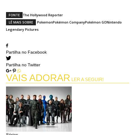
FONTE
The Hollywood Reporter
LÊ MAIS SOBRE
Pokemon
Pokémon Company
Pokémon GO
Nintendo
Legendary Pictures
Partilha no Facebook
Partilha no Twitter
VAIS ADORAR
LER A SEGUIR!
Séries