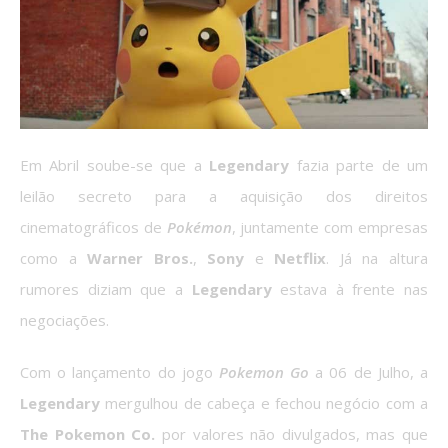
Em Abril soube-se que a
Legendary
fazia parte de um
leilão secreto para a aquisição dos direitos
cinematográficos de
Pokémon
, juntamente com empresas
como a
Warner Bros.
,
Sony
e
Netflix
. Já na altura
rumores diziam que a
Legendary
estava à frente nas
negociações.
Com o lançamento do jogo
Pokemon Go
a 06 de Julho, a
Legendary
mergulhou de cabeça e fechou negócio com a
The Pokemon Co.
por valores não divulgados, mas que