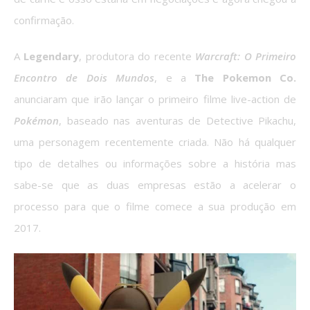
confirmação.
A
Legendary
, produtora do recente
Warcraft: O Primeiro
Encontro de Dois Mundos
, e a
The Pokemon Co.
anunciaram que irão lançar o primeiro filme live-action de
Pokémon
, baseado nas aventuras de Detective Pikachu,
uma personagem recentemente criada. Não há qualquer
tipo de detalhes ou informações sobre a história mas
sabe-se que as duas empresas estão a acelerar o
processo para que o filme comece a sua produção em
2017.