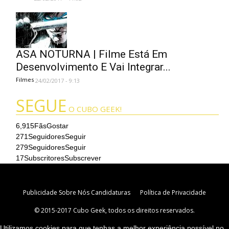
ASA NOTURNA | Filme Está Em
Desenvolvimento E Vai Integrar...
Filmes
24/02/2017 - 9:13
SEGUE
O CUBO GEEK!
6,915
Fãs
Gostar
271
Seguidores
Seguir
279
Seguidores
Seguir
17
Subscritores
Subscrever
Publicidade
Sobre Nós
Candidaturas
Política de Privacidade
© 2015-2017 Cubo Geek, todos os direitos reservados.
Utilizamos cookies para que tenhas a melhor experiência possível no