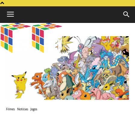
Cubo
Geek
Filmes
Notícias
Jogos
Filme live-action de Pokémon
é confirmado!!!