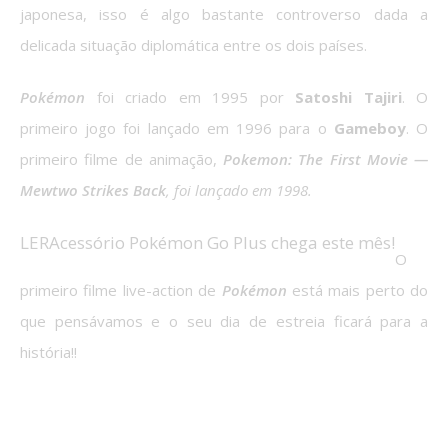
japonesa, isso é algo bastante controverso dada a
delicada situação diplomática entre os dois países.
Pokémon
foi criado em 1995 por
Satoshi Tajiri
. O
primeiro jogo foi lançado em 1996 para o
Gameboy
. O
primeiro filme de animação,
Pokemon: The First Movie —
Mewtwo Strikes Back
, foi lançado em 1998.
LER
Acessório Pokémon Go Plus chega este mês!
O
primeiro filme live-action de
Pokémon
está mais perto do
que pensávamos e o seu dia de estreia ficará para a
história!!
Como achas que será o filme live-action
de
Pokémon
?