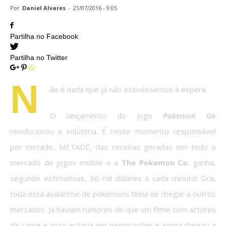
Por
Daniel Alvares
-
21/07/2016 - 9:05
Partilha no Facebook
Partilha no Twitter
N
ão é nada que já não estivéssemos à espera.
O lançamento do jogo
Pokemon Go
revolucionou a indústria. É neste momento responsável
por metade, METADE, das receitas geradas em todo o
mercado de jogos mobile e a
The Pokemon Co.
ganha,
segundo estimativas, 36 mil dólares a cada minuto! Ora,
toda esta avalanche de pokémons tinha de chegar a outros
mercados. Já haviam rumores de que um filme com actores
de carne e osso estaria em negociações e agora chegou a