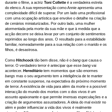
durante o filme, a actriz
Toni Collette
é a verdadeira estrela
do elenco. A sua representação como Annie apresenta uma
complexidade difícil de superar. Por um lado uma profissional
com uma ocupação artística que envolve o detalhe na criação
de cenários miniaturizados. Por outro lado, uma mulher
atormentada pela morte da sua mãe e que à medida que a
acção decorre se deixa levar por um conjunto de sentimentos
reprimidos ao longo dos anos. O resultado para a estabilidade
familiar, nomeadamente para a sua relação com o marido e os
filhos, é desastrosa.
Como
Hitchcock
tão bem disse, não é o
bang
que causa o
terror. O verdadeiro terror é antecipar que esse
bang
vai
acontecer.
Hereditário
tem momentos que são enormes
bangs
mas o seu argumento tem a inteligência de te manter
em constante suspense, na expectativa do próximo momento
de terror. A existência de vida para além da morte e a possível
interacção do mundo dos mortos com o dos vivos é um
assunto apaixonante e que permite imensas especulações e a
criação de argumentos assustadores. A ideia do mal existir no
além e poder influenciar a vida dos vivos é realmente