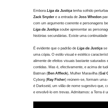
Embora
Liga da Justiça
tenha sofrido perturb
Zack Snyder
e a entrada de
Joss Whedon
par
com um argumento coerente e personagens bem
Liga da Justiça
soube apresentar as personage
histórias secundárias. Existe uma continuidade
É evidente que o padrão de
Liga da Justiça
se
uma cópia. O estilo visual e estético caracterís
alimente de efeitos visuais bastante saturados 
contidas. Mas é, efectivamente, e acima de tu
Batman (
Ben Affleck
), Mulher Maravilha (
Gal 
Cyborg (
Ray Fisher
) reúnem-se, formam uma eq
é Darkseid, um vilão de nome sugestivo que, c
e envolvê-lo em trevas. Admitamos: a Terra é u