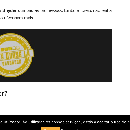
k Snyder
cumpriu as promessas. Embora, creio, não tenha
dou. Venham mais.
er?
utilizador. Ao utilizares os nossos serviços, estás a aceitar o uso de c
POLÍTICA DE PRIVACIDADE
TERMOS E CONDIÇÕES