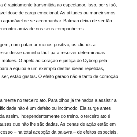
 é rapidamente transmitida ao espectador. Isso, por si só,
oável dose de carga emocional. As atitudes ou maneirismos
a agradável de se acompanhar. Batman deixa de ser tão
sh encontra amizade nos seus companheiros…
rgem, num patamar menos positivo, os clichés a
e-se desse caminho fácil para resolver determinadas
 moldes. O apelo ao coração e justiça do Cyborg pela
 para a equipa é um exemplo destas ideias repetidas,
 ser, estão gastas. O efeito gerado não é tanto de comoção
mente no terceiro ato. Para olhos já treinados a assistir a
ficidade não é um defeito ou incómodo. Ela surge antes
a assim, independentemente do treino, o terceiro ato é
ausas que não lhe são dadas. As cenas de ação estão em
cesso – na total acepção da palavra – de efeitos especiais.