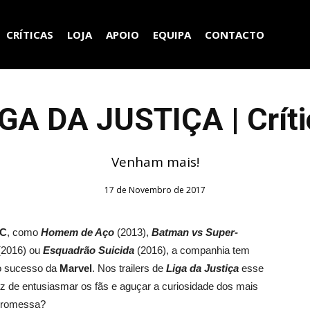
CRÍTICAS
LOJA
APOIO
EQUIPA
CONTACTO
IGA DA JUSTIÇA | Críti
Venham mais!
17 de Novembro de 2017
C
, como
Homem de Aço
(2013),
Batman vs Super-
2016) ou
Esquadrão Suicida
(2016), a companhia tem
 o sucesso da
Marvel
. Nos trailers de
Liga da Justiça
esse
az de entusiasmar os fãs e aguçar a curiosidade dos mais
promessa?