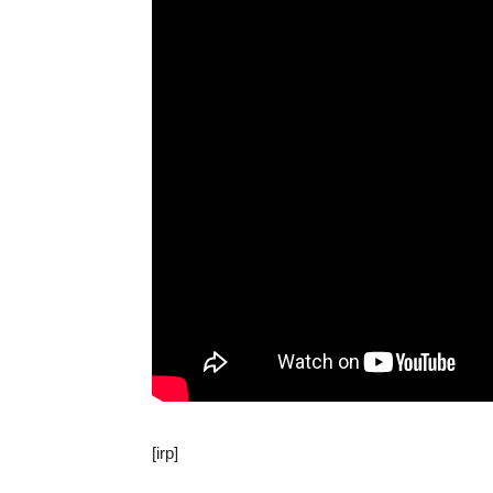
[irp]