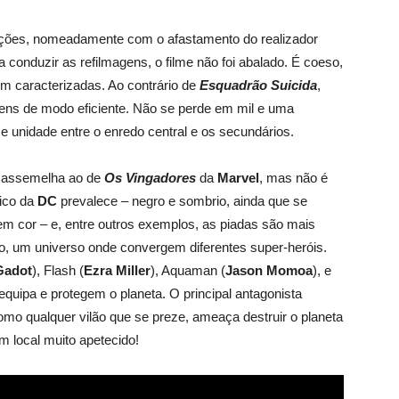
ações, nomeadamente com o afastamento do realizador
a conduzir as refilmagens, o filme não foi abalado. É coeso,
 caracterizadas. Ao contrário de
Esquadrão Suicida
,
ns de modo eficiente. Não se perde em mil e uma
 e unidade entre o enredo central e os secundários.
 assemelha ao de
Os Vingadores
da
Marvel
, mas não é
tico da
DC
prevalece – negro e sombrio, ainda que se
em cor – e, entre outros exemplos, as piadas
são mais
do, um universo onde convergem diferentes super-heróis.
Gadot
), Flash (
Ezra Miller
), Aquaman (
Jason Momoa
), e
uipa e protegem o planeta. O principal antagonista
omo qualquer vilão que se preze, ameaça destruir o planeta
m local muito apetecido!