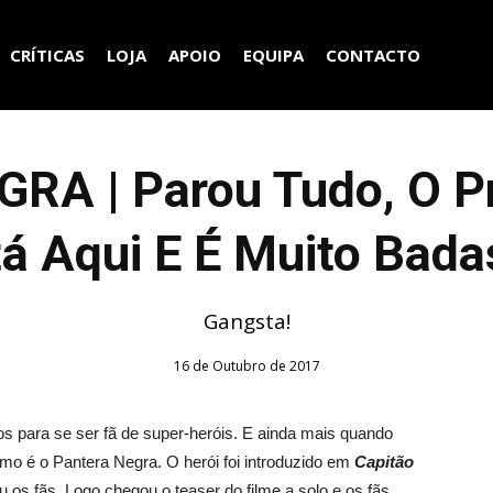
CRÍTICAS
LOJA
APOIO
EQUIPA
CONTACTO
A | Parou Tudo, O Pri
á Aqui E É Muito Bada
Gangsta!
16 de Outubro de 2017
 para se ser fã de super-heróis. E ainda mais quando
omo é o Pantera Negra. O herói foi introduzido em
Capitão
u os fãs. Logo chegou o teaser do filme a solo e os fãs