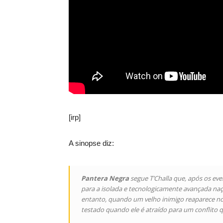
[irp]
A sinopse diz:
Pantera Negra
segue T’Challa que, após os ev
para a isolada e tecnologicamente avançada na
entanto, quando um velho inimigo reaparece no 
testado quando ele é atraído para um conflito