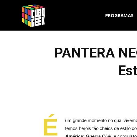
Cubo
PROGRAMAS
Geek
PANTERA NEGR
Est
É
um grande momento no qual vivemos
temos heróis tão cheios de estilo c
América: Guerra Civil
, e conquisto