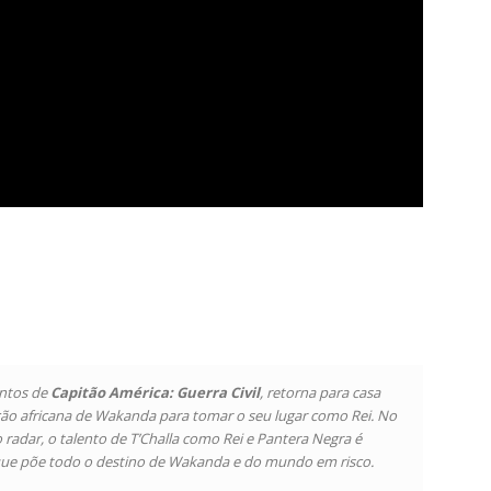
entos de
Capitão América: Guerra Civil
, retorna para casa
ção africana de Wakanda para tomar o seu lugar como Rei. No
radar, o talento de T’Challa como Rei e Pantera Negra é
 que põe todo o destino de Wakanda e do mundo em risco.