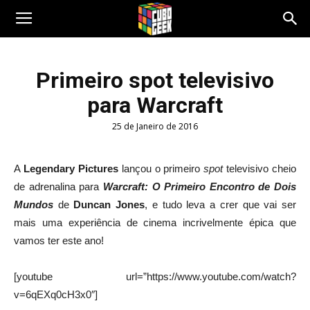
Cubo
Primeiro spot televisivo
para Warcraft
Geek
25 de Janeiro de 2016
A
Legendary Pictures
lançou
o primeiro
spot
televisivo
cheio
de adrenalina
para
Warcraft: O Primeiro Encontro de Dois
Mundos
de
Duncan
Jones
, e tudo leva a crer que vai ser
mais
uma
experiência
de cinema
incrivelmente
épica que
vamos ter este ano!
[youtube url=”https://www.youtube.com/watch?
v=6qEXq0cH3x0″]