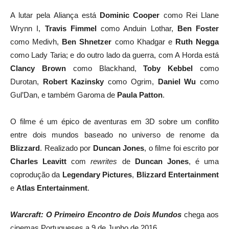
A lutar pela Aliança está
Dominic Cooper
como Rei Llane
Wrynn I,
Travis Fimmel
como Anduin Lothar,
Ben Foster
como Medivh,
Ben Shnetzer
como Khadgar e
Ruth Negga
como Lady Taria; e do outro lado da guerra, com A Horda está
Clancy Brown
como Blackhand,
Toby Kebbel
como
Durotan,
Robert Kazinsky
como Ogrim,
Daniel Wu
como
Gul’Dan, e também Garoma de
Paula Patton
.
O filme é um épico de aventuras em 3D sobre um conflito
entre dois mundos baseado no universo de renome da
Blizzard
. Realizado por
Duncan Jones
, o filme foi escrito por
Charles Leavitt
com
rewrites
de
Duncan Jones
, é uma
coprodução da
Legendary
Pictures
,
Blizzard Entertainment
e
Atlas Entertainment
.
Warcraft: O Primeiro Encontro de Dois
Mundos
chega aos
cinemas Portugueses a 9 de Junho de 2016.