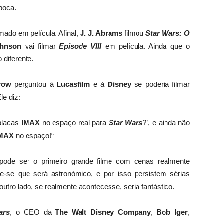
época
.
lmado em película
.
Afinal
,
J. J.
Abrams
filmou
Star Wars: O
hnson
vai filmar
Episode
VIII
em película.
Ainda que o
 diferente
.
row
perguntou à
Lucasfilm
e à
Disney
se poderia
filmar
le diz:
placas
IMAX
no espaço
real para
Star Wars
?’,
e ainda não
MAX
no espaço!
“
pode ser o
primeiro grande filme
com
cenas
realmente
me-se que será
astronómico, e por isso persistem sérias
outro lado, se realmente acontecesse, seria fantástico.
ars
, o CEO da
The Walt Disney Company
,
Bob Iger
,