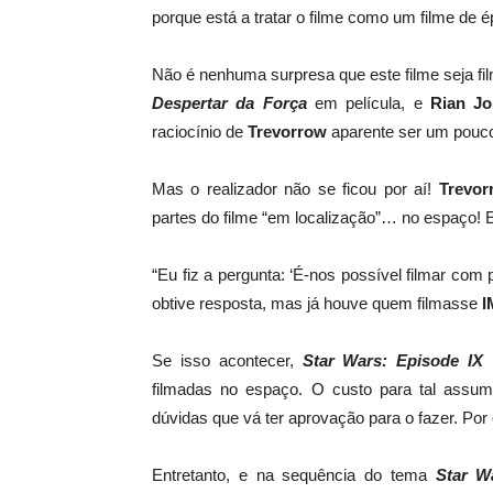
porque está a
tratar o
filme como
um filme de 
Não é nenhuma surpresa
que
este filme
seja
fi
Despertar da Força
em película
, e
Rian
Jo
raciocínio de
Trevorrow
aparente ser um pouco
Mas o realizador não se ficou por aí
!
Trevor
partes do filme
“
em
localização”…
no espaço!
E
“
Eu fiz a pergunta
: ‘É-nos
possível filmar com 
obtive resposta
, mas
já
houve quem filmasse
I
Se isso acontecer
,
Star
Wars:
Episode
IX
filmadas no
espaço.
O custo para
tal assu
dúvidas que vá ter aprovação para o fazer. Por 
Entretanto, e na sequência do tema
Star W