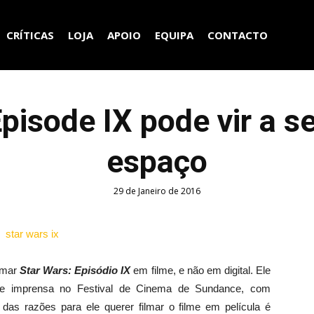
CRÍTICAS
LOJA
APOIO
EQUIPA
CONTACTO
pisode IX pode vir a s
espaço
29 de Janeiro de 2016
lmar
Star Wars: Episódio
IX
em
filme, e
não
em
digital.
Ele
de imprensa no
Festival de Cinema de
Sundance,
com
 das razões
para ele querer
filmar
o filme
em película
é