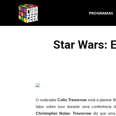
Cubo
PROGRAMAS
Geek
Star Wars: E
O realizador
Colin
Trevorrow
está a planear
fi
falou sobre
isso durante uma
conferência 
Christopher
Nolan
.
Trevorrow
diz que
uma