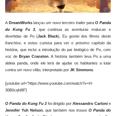
A
DreamWorks
lançou um novo
terceiro
trailer
para
O Panda
do Kung Fu 3
,
que
continua as aventuras
malucas
e
divertidas
de
Po (
Jack Black
)
.
Eu
gostei dos
filmes deste
franchise
, e estou curiosa para ver o
próximo
capítulo da
história
, que inclui
a introdução do
pai
biológico de
Po
, com
voz de
Bryan Cranston
. A história também leva Po a uma
aldeia panda, onde ele terá de ajudar os habitantes a lutar
contra um novo
vilão,
interpretado por
JK
Simmons
.
[youtube url=”https://www.youtube.com/watch?v=H-
30B0cqh88″]
O Panda do Kung Fu 3
foi dirigido por
Alessandro Carloni
e
Jennifer
Yuh
Nelson
, que também
nos trouxe
O Panda do