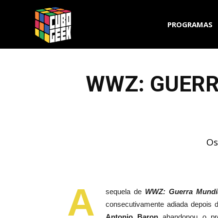
Cubo
PROGRAMAS
Geek
WWZ: GUERRA
Os
A
sequela de
WWZ: Guerra Mundi
consecutivamente adiada depois de
Antonio Baron
abandonou o proj