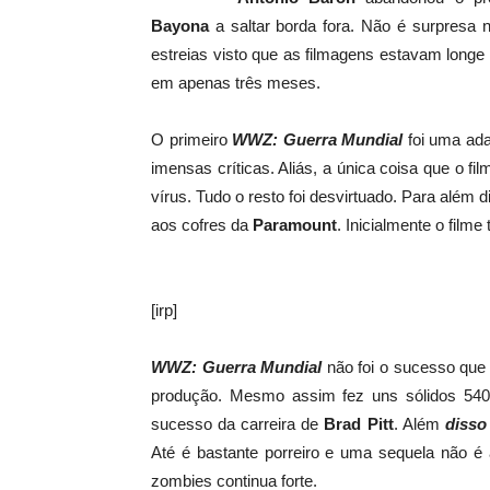
Bayona
a saltar borda fora. Não é surpres
estreias visto que as filmagens estavam longe 
em apenas três meses.
O primeiro
WWZ: Guerra Mundial
foi uma ada
imensas críticas. Aliás, a única coisa que o fi
vírus. Tudo o resto foi desvirtuado. Para além d
aos cofres da
Paramount
. Inicialmente o film
[irp]
WWZ: Guerra Mundial
não foi o sucesso que 
produção. Mesmo assim fez uns sólidos 540 
sucesso da carreira de
Brad Pitt
. Além
disso
Até é bastante porreiro e uma sequela não é 
zombies continua forte.