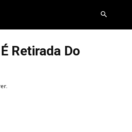
 Retirada Do
s
er.