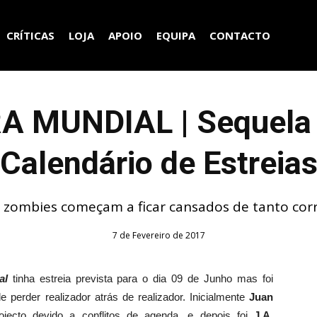
CRÍTICAS
LOJA
APOIO
EQUIPA
CONTACTO
 MUNDIAL | Sequela É
Calendário de Estreia
 zombies começam a ficar cansados de tanto corr
7 de Fevereiro de 2017
al
tinha estreia prevista para o dia 09 de Junho mas foi
 perder realizador atrás de realizador. Inicialmente
Juan
ecto devido a conflitos de agenda, e depois foi
J.A.