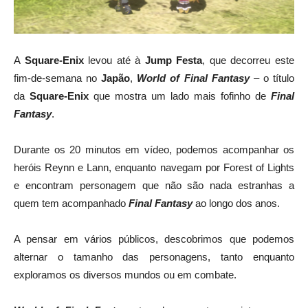
A
Square-Enix
levou até à
Jump Festa
, que decorreu este
fim-de-semana no
Japão
,
World of Final Fantasy
– o título
da
Square-Enix
que mostra um lado mais fofinho de
Final
Fantasy
.
Durante os 20 minutos em vídeo, podemos acompanhar os
heróis Reynn e Lann, enquanto navegam por Forest of Lights
e encontram personagem que não são nada estranhas a
quem tem acompanhado
Final Fantasy
ao longo dos anos.
A pensar em vários públicos, descobrimos que podemos
alternar o tamanho das personagens, tanto enquanto
exploramos os diversos mundos ou em combate.