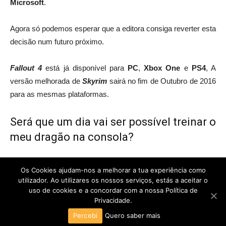
Microsoft
.
Agora só podemos esperar que a editora consiga reverter esta
decisão num futuro próximo.
Fallout 4
está já disponível para
PC
,
Xbox One
e
PS4
, A
versão melhorada de
Skyrim
sairá no fim de Outubro de 2016
para as mesmas plataformas.
Será que um dia vai ser possível treinar o
meu dragão na consola?
FONTE
Bethesda
Os Cookies ajudam-nos a melhorar a tua experiência como
utilizador. Ao utilizares os nossos serviços, estás a aceitar o
uso de cookies e a concordar com a nossa Política de
Privacidade.
POLÍTICA DE PRIVACIDADE
TERMOS E CONDIÇÕES
Percebi
Quero saber mais
2026 © Todos os direitos reservados. Cubo Geek é uma marca