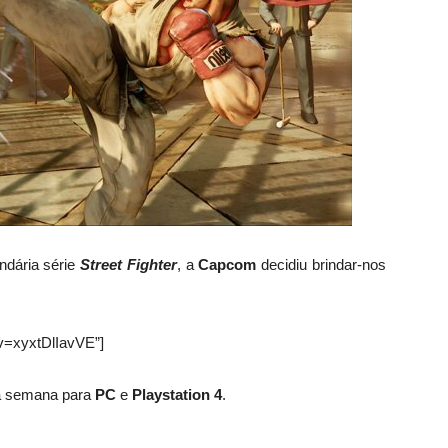
ndária série
Street Fighter
, a
Capcom
decidiu brindar-nos
v=xyxtDlIavVE”]
ma semana para
PC
e
Playstation 4
.