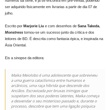
números da série, e já se encontra em pré-venda, podendo
ser adquirido fisicamente em livrarias a partir de dia 07 de
julho.
Escrito por
Marjorie Liu
e com desenhos de
Sana Takeda
,
Monstress
tornou-se um sucesso junto da crítica e dos
leitores de BD. É descrita como fantasia épica, e inspirada na
Ásia Oriental.
Eis a sinopse da editora:
Maika Meiolobo é uma adolescente que sobreviveu
a uma guerra cataclísmica entre humanos e
arcânicos, uma raça híbrida que descende dos
Anciãos. Escravizada por bruxas inimigas que
suspeitam dos seus poderes latentes, Maika começa
a desvendar o seu misterioso passado e, durante o
processo, descobre que tem uma ligação psíquica