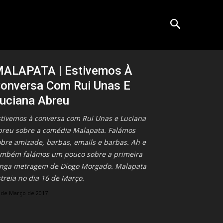
ALAPATA | Estivemos À
onversa Com Rui Unas E
uciana Abreu
stivemos à conversa com Rui Unas e Luciana
breu sobre a comédia Malapata. Falámos
bre amizade, barbas, emails e barbas. Ah e
ambém falámos um pouco sobre a primeira
onga metragem de Diogo Morgado. Malapata
treia no dia 16 de Março.
 de Março de 2017