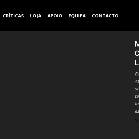
CRÍTICAS
LOJA
APOIO
EQUIPA
CONTACTO
M
C
L
E
A
so
t
l
es
13