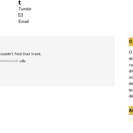
Tumblr
Email
O
di
cu
di
n
de
qu
de
A