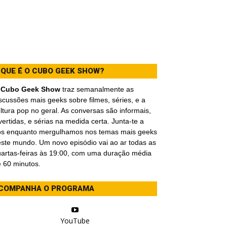
 QUE É O CUBO GEEK SHOW?
O
Cubo Geek Show
traz semanalmente as
scussões mais geeks sobre filmes, séries, e a
ltura pop no geral. As conversas são informais,
vertidas, e sérias na medida certa. Junta-te a
ós enquanto mergulhamos nos temas mais geeks
ste mundo. Um novo episódio vai ao ar todas as
artas-feiras às 19:00, com uma duração média
 60 minutos.
COMPANHA O PROGRAMA
YouTube