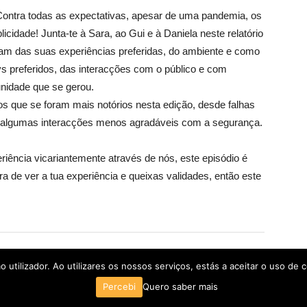
ontra todas as expectativas, apesar de uma pandemia, os
cidade! Junta-te à Sara, ao Gui e à Daniela neste relatório
am das suas experiências preferidas, do ambiente e como
s preferidos, das interacções com o público e com
nidade que se gerou.
 que se foram mais notórios nesta edição, desde falhas
e algumas interacções menos agradáveis com a segurança.
iência vicariantemente através de nós, este episódio é
 de ver a tua experiência e queixas validades, então este
utilizador. Ao utilizares os nossos serviços, estás a aceitar o uso de c
POLÍTICA DE PRIVACIDADE
TERMOS E CONDIÇÕES
Percebi
Quero saber mais
2026 © Todos os direitos reservados. Cubo Geek é uma marca registada.