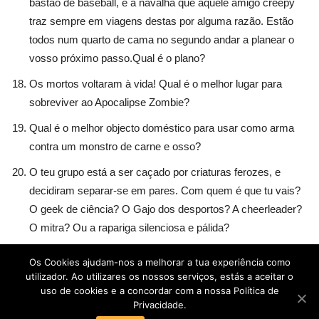
bastão de baseball, e a navalha que aquele amigo creepy
traz sempre em viagens destas por alguma razão. Estão
todos num quarto de cama no segundo andar a planear o
vosso próximo passo.Qual é o plano?
Os mortos voltaram à vida! Qual é o melhor lugar para
sobreviver ao Apocalipse Zombie?
Qual é o melhor objecto doméstico para usar como arma
contra um monstro de carne e osso?
O teu grupo está a ser caçado por criaturas ferozes, e
decidiram separar-se em pares. Com quem é que tu vais?
O geek de ciência? O Gajo dos desportos? A cheerleader?
O mitra? Ou a rapariga silenciosa e pálida?
Os Cookies ajudam-nos a melhorar a tua experiência como
utilizador. Ao utilizares os nossos serviços, estás a aceitar o
uso de cookies e a concordar com a nossa Política de
Privacidade.
POLÍTICA DE PRIVACIDADE
TERMOS E CONDIÇÕES