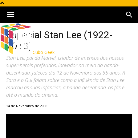
Especial Stan Lee (1922-
2018)
Cubo Geek
Stan Lee, pai da Marvel, criador de imensos dos nossos
super-heróis preferidos, inovador no meio da banda-
desenhada, faleceu dia 12 de Novembro aos 95 anos. A
Sara e o Gui falam sobre como a influência de Stan Lee
marcou as suas infâncias, a banda-desenhada, os fãs e
até o mundo do cinema.
14 de Novembro de 2018