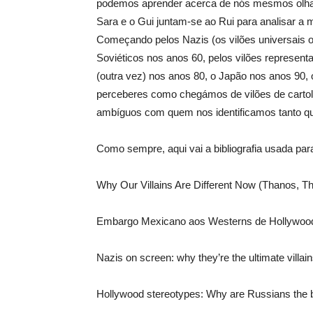
podemos aprender acerca de nós mesmos olha
Sara e o Gui juntam-se ao Rui para analisar a 
Começando pelos Nazis (os vilões universais o
Soviéticos nos anos 60, pelos vilões represent
(outra vez) nos anos 80, o Japão nos anos 90, 
perceberes como chegámos de vilões de cartola 
ambíguos com quem nos identificamos tanto qu
Como sempre, aqui vai a bibliografia usada para
Why Our Villains Are Different Now (Thanos, Th
Embargo Mexicano aos Westerns de Hollywood
Nazis on screen: why they’re the ultimate villai
Hollywood stereotypes: Why are Russians the