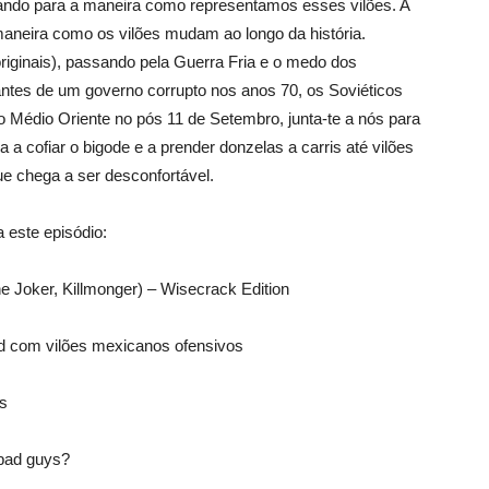
ndo para a maneira como representamos esses vilões. A
maneira como os vilões mudam ao longo da história.
riginais), passando pela Guerra Fria e o medo dos
antes de um governo corrupto nos anos 70, os Soviéticos
o Médio Oriente no pós 11 de Setembro, junta-te a nós para
a cofiar o bigode e a prender donzelas a carris até vilões
e chega a ser desconfortável.
 este episódio:
e Joker, Killmonger) – Wisecrack Edition
 com vilões mexicanos ofensivos
ns
 bad guys?