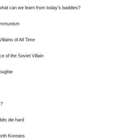
ra, what can we learn from today’s baddies?
Communism
llains of All Time
of the Soviet Villain
oughie
s?
its die hard
North Koreans