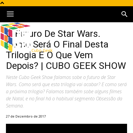
O Futuro De Star Wars.
Como Será O Final Desta
Cubo Geek
Trilogia E O Que Vem
Depois? | CUBO GEEK SHOW
Neste Cubo Geek Show falamos sobe o futuro de Star
Wars. Como será que esta trilogia vai acabar? E como será
a próxima trilogia? Falamos também sobe alguns filmes
de Natal, e no final há o habitual segmento Obsessão da
Semana.
27 de Dezembro de 2017