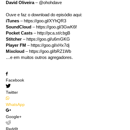
David Oliveira
– @ohohdave
Ouve e faz o download do episódio aqui:
iTunes
– https://goo.gl/XYhQR3
SoundCloud
– https://goo.gl/3GwK6f
Pocket Casts
– http://pca.st/cbgB
Stitcher
– https://goo.gl/u6mGKG
Player FM
– https://goo.gl/xHx7dj
Mixcloud
– https://goo.gl/bRZ1Wb
…e em muitos outros agregadores.
Facebook
Twitter
WhatsApp
Google+
ReddIt