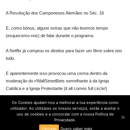
A Revolução dos Camponeses Alemães no Séc. 16
E, como bónus, alguns extras que não tivemos tempo
(esquecemo-nos) de falar durante o programa.
A Netflix já comprou os direitos para fazer um filme sobre isto
tudo.
E aparentemente isso provocou uma cisma dentro da
moderação do r/WallStreetBets semelhante à da Igreja
Católica e a Igreja Protestante (it all comes full circle!)
Os Cookies ajudam-nos a melhorar a tua experiência como
utilizador. Ao utilizares os nossos serviços, estás a aceitar o
uso de cookies e a concordar com a nossa Política de
Privacidade.
POLÍTICA DE PRIVACIDADE
TERMOS E CONDIÇÕES
Percebi
Quero saber mais
2026 © Todos os direitos reservados. Cubo Geek é uma marca