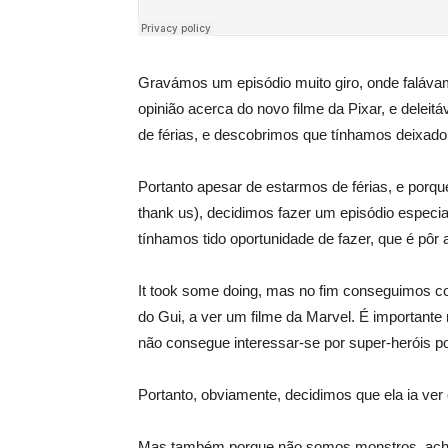
Gravámos um episódio muito giro, onde faláva
opinião acerca do novo filme da Pixar, e dele
de férias, e descobrimos que tínhamos deixad
Portanto apesar de estarmos de férias, e porq
thank us), decidimos fazer um episódio especi
tínhamos tido oportunidade de fazer, que é pôr
It took some doing, mas no fim conseguimos c
do Gui, a ver um filme da Marvel. É importante 
não consegue interessar-se por super-heróis 
Portanto, obviamente, decidimos que ela ia ver 
Mas também porque não somos monstros, achám