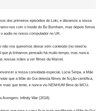
mos dos primeiros episódios do Loki, e dávamos a nossa
itávamo-nos com o Inside do Bo Burnham, mas depois fomos
o o audio no nosso computador no UK.
ue não vos queremos deixar sem conteúdo (no need to
al que já tínhamos pensado há muito tempo, mas nunca
 as nossas mães a ver filmes da Marvel.
onvencer a nossa convidada especial, Lúcia Serpa, a Mãe
notar que a Mãe do Gui detesta filmes de ficção-científica,
por mais que tente, e nunca viu NENHUM filme do MCU.
o Avengers: Infinity War (2018).
os que para a coisa ficar mais equilibrada a Mãe do Gui