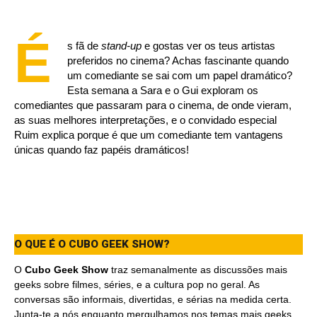
É
s fã de
stand-up
e gostas ver os teus artistas
preferidos no cinema? Achas fascinante quando
um comediante se sai com um papel dramático?
Esta semana a Sara e o Gui exploram os
comediantes que passaram para o cinema, de onde vieram,
as suas melhores interpretações, e o convidado especial
Ruim explica porque é que um comediante tem vantagens
únicas quando faz papéis dramáticos!
O QUE É O CUBO GEEK SHOW?
O
Cubo Geek Show
traz semanalmente as discussões mais
geeks sobre filmes, séries, e a cultura pop no geral. As
conversas são informais, divertidas, e sérias na medida certa.
Junta-te a nós enquanto mergulhamos nos temas mais geeks