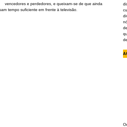
vencedores e perdedores, e queixam-se de que ainda
di
am tempo suficiente em frente à televisão.
cu
di
n
de
qu
de
A
Ou