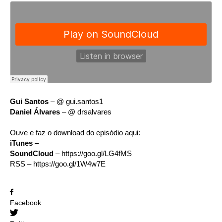
Gui Santos
– @ gui.santos1
Daniel Álvares
– @ drsalvares
Ouve e faz o download do episódio aqui:
iTunes
–
SoundCloud
– https://goo.gl/LG4fMS
RSS – https://goo.gl/1W4w7E
Facebook