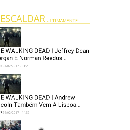
 ESCALDAR
ULTIMAMENTE!
E WALKING DEAD | Jeffrey Dean
rgan E Norman Reedus...
es
23/02/2017 - 11:21
E WALKING DEAD | Andrew
ncoln Também Vem A Lisboa...
es
24/02/2017 - 14:39