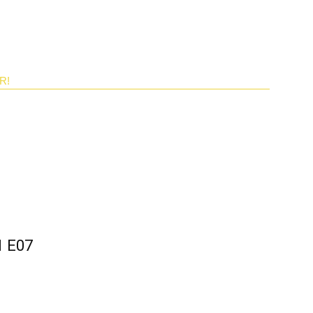
R!
1 E07