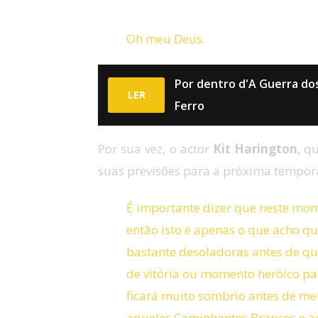
Oh meu Deus.
Por dentro d'A Guerra dos
LER
Ferro
Por sua vez, o actor
Kit Harington
, q
suas previsões para a próxima tempor
É importante dizer que neste mo
então isto é apenas o que acho que
bastante desoladoras antes de qua
de vitória ou momento heróico pa
ficará muito sombrio antes de m
aqueles Caminhantes Brancos e aq