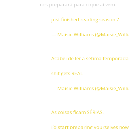
nos preparará para o que aí vem.
just finished reading season 7
— Maisie Williams (@Maisie_Will
Acabei de ler a sétima temporada
shit gets REAL
— Maisie Williams (@Maisie_Will
As coisas ficam SÉRIAS.
i’d start preparing yourselves now