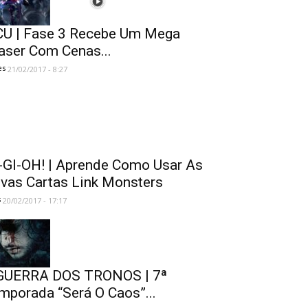
U | Fase 3 Recebe Um Mega
aser Com Cenas...
es
21/02/2017 - 8:27
-GI-OH! | Aprende Como Usar As
vas Cartas Link Monsters
s
20/02/2017 - 17:17
GUERRA DOS TRONOS | 7ª
mporada “Será O Caos”...