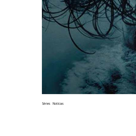
Séries
Notícias
7ª temporada d’A
sombria, dizem 