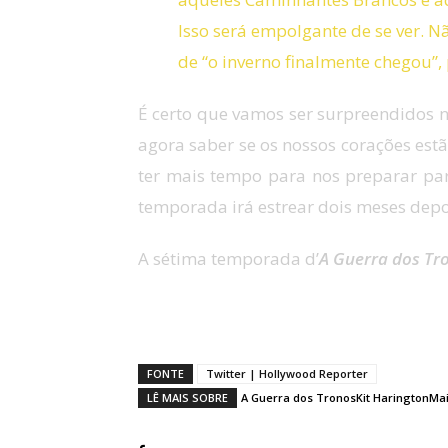
Isso será empolgante de se ver. Nã
de “o inverno finalmente chegou”, 
É certo que vamos ser surpreendidos 
agora saber se os nossos corações es
ter mais tempo para nos preparar par
temporada irá estrear dois meses depo
A sétima temporada d’
A Guerra dos Tr
Como achas que vai ser a pró
FONTE
Twitter | Hollywood Reporter
LÊ MAIS SOBRE
A Guerra dos Tronos
Kit Harington
Mai