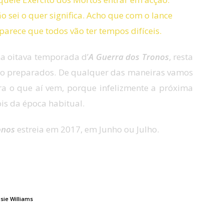
o sei o quer significa. Acho que com o lance
parece que todos vão ter tempos difíceis.
na oitava temporada d’
A Guerra dos Tronos
, resta
tão preparados. De qualquer das maneiras vamos
a o que aí vem, porque infelizmente a próxima
is da época habitual.
onos
estreia em 2017, em Junho ou Julho.
xima temporada?
sie Williams