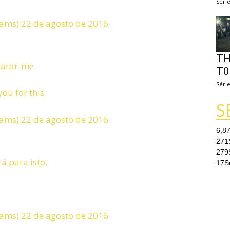
Séri
iams) 22 de agosto de 2016
TH
parar-me.
T0
Séri
you for this
S
iams) 22 de agosto de 2016
6,8
271
279
á para isto.
17
S
iams) 22 de agosto de 2016