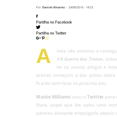
Por
Daniel Alvares
-
24/08/2016 - 14:25
Partilha no Facebook
Partilha no Twitter
A
inda não estamos a consegu
d’
A Guerra dos Tronos
, toda
ler os nossos artigos e lis
actores começam a dar pistas sobre
ficarão bem feias no próximo ano.
Maisie Williams
usou o
Twitter
para n
Stark, papel que lhe valeu uma n
pareceu bastante empolgada depois d