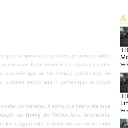
A
TH
ir gerir a nossa vida sem ter um novo episódio
Mo
s as semanas. Para amenizar as saudades podes
Séri
tas. Sabendo que os fãs estão a passar mal, os
 a próxima temporada. E parece que as coisas
TH
Li
os dar pormenores. A actriz que interpreta Arya
Séri
omeação ao
Emmy
de Melhor Actiz Secundária,
e ler o argumento. E deixa-nos um aviso: nada