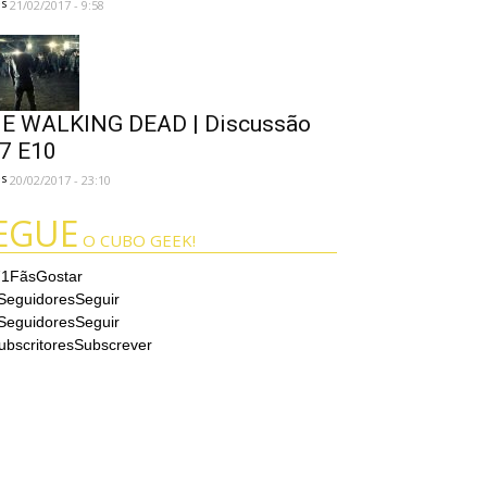
es
21/02/2017 - 9:58
E WALKING DEAD | Discussão
7 E10
es
20/02/2017 - 23:10
EGUE
O CUBO GEEK!
71
Fãs
Gostar
Seguidores
Seguir
Seguidores
Seguir
ubscritores
Subscrever