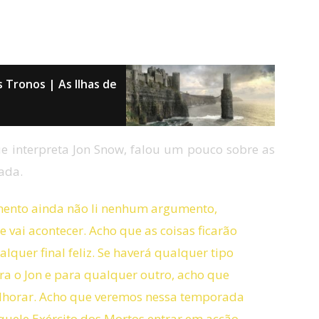
 Tronos | As Ilhas de
ue interpreta Jon Snow, falou um pouco sobre as
ada.
mento ainda não li nenhum argumento,
 vai acontecer. Acho que as coisas ficarão
lquer final feliz. Se haverá qualquer tipo
ra o Jon e para qualquer outro, acho que
elhorar. Acho que veremos nessa temporada
uele Exército dos Mortos entrar em acção.