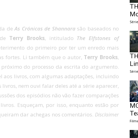
TH
Mo
Séri
ada de
As Crónicas de Shannara
são baseados no
 de
Terry Brooks
, intitulado
The Elfstones of
deterimento do primeiro por ter um enredo mais
TH
as fortes. Li também que o autor,
Terry Brooks
,
Li
o próximo do processo da escrita do argumento.
Séri
iel aos livros, com algumas adaptações, incluindo
ivros, nem ouvi falar deles até a série aparecer,
iscussões dos episódios não vão fazer comparações
livros. Esqueçam, por isso, enquanto estão por
MC
Te
 queiram dar achegas nos comentários.
Disclaimer
Film