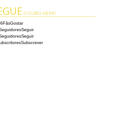
EGUE
O CUBO GEEK!
76
Fãs
Gostar
Seguidores
Seguir
Seguidores
Seguir
ubscritores
Subscrever