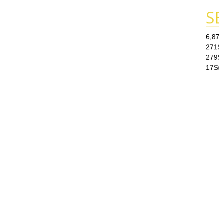
S
6,8
271
279
17
S