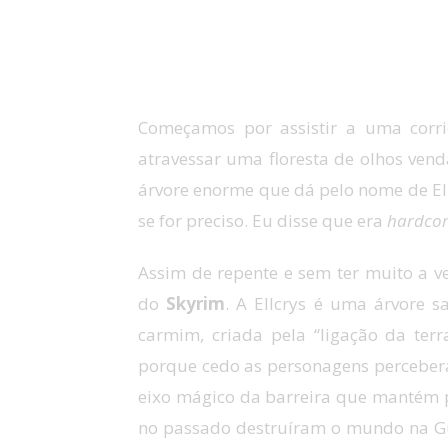
Começamos por assistir a uma cor
atravessar uma floresta de olhos ven
árvore enorme que dá pelo nome de El
se for preciso. Eu disse que era
hardco
Assim de repente e sem ter muito a v
do
Skyrim
.
A
Ellcrys
é uma árvore
s
carmim, criada
pela “ligação
da
ter
porque cedo as personagens percebera
eixo
mágico da
barreira que mantém 
no passado
destruíram o mundo na Gu