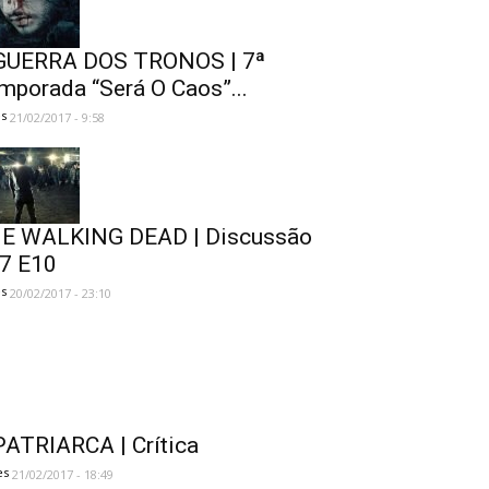
GUERRA DOS TRONOS | 7ª
mporada “Será O Caos”...
es
21/02/2017 - 9:58
E WALKING DEAD | Discussão
7 E10
es
20/02/2017 - 23:10
PATRIARCA | Crítica
es
21/02/2017 - 18:49