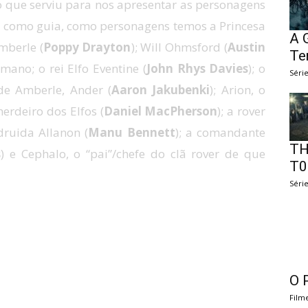
o que serviu para nos apresentar as personagens
as como guia, como personagens temos a Princesa
A 
mberle (
Poppy Drayton
); Will Ohmsford (
Austin
Te
ano; o rei Elfo Eventine (
John Rhys Davies
); o
Séri
 de Amberle, Ander (
Aaron Jakubenki
); Arion, o
erdeiro dos Elfos (
Daniel MacPherson
); a rover
 druida Allanon (
Manu Bennett
); a comandante
TH
s
) e Cephalo, o “pai”/chefe do clã rover de que
T0
Séri
O 
Film