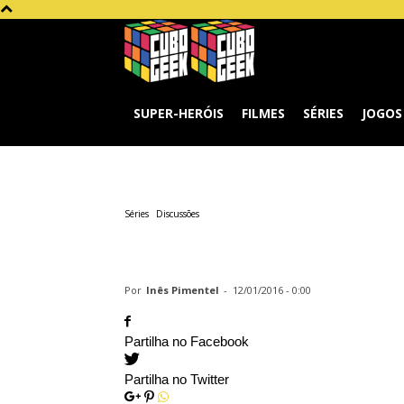
Cubo
Geek
SUPER-HERÓIS
FILMES
SÉRIES
JOGOS
Séries
Discussões
Discussão | As 
Por
Inês Pimentel
-
12/01/2016 - 0:00
Partilha no Facebook
Partilha no Twitter