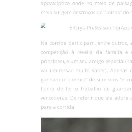
apocalíptico onde no meio de paisag
meia surgem destroços de “coisas” do 
Na corrida participam, entre outros, 
competição à revelia da família e
príncipes), e um seu amigo especial/
vai interessar muito saber). Apenas 
ganham o “prémio” de serem os “escol
honra de ter o trabalho de guardar
vencedoras. De referir que ela adora
para a corrida.