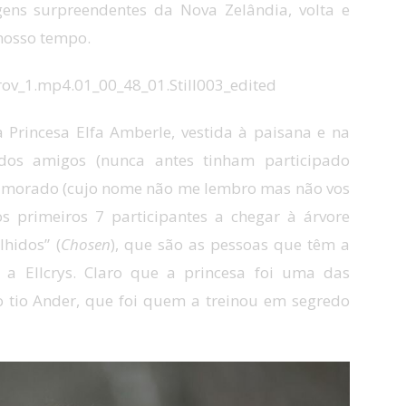
ens surpreendentes da Nova Zelândia, volta e
nosso tempo.
a Princesa Elfa Amberle, vestida à paisana e na
 dos amigos (nunca antes tinham participado
namorado (cujo nome não me lembro mas não vos
os primeiros 7 participantes a chegar à árvore
hidos” (
Chosen
), que são as pessoas que têm a
 a Ellcrys. Claro que a princesa foi uma das
 o tio Ander, que foi quem a treinou em segredo