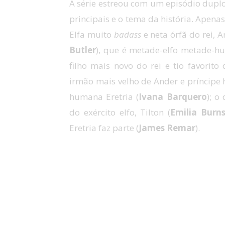
A série estreou com um episódio dupl
principais e o tema da história. Apen
Elfa muito
badass
e neta órfã do rei, A
Butler
), que é metade-elfo metade-hum
filho mais novo do rei e tio favorito
irmão mais velho de Ander e príncipe h
humana Eretria (
Ivana Barquero
); o
do exército elfo, Tilton (
Emilia Burn
Eretria faz parte (
James Remar
).