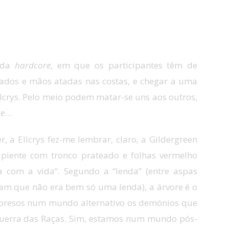
rida
hardcore
, em que os participantes têm de
dados e mãos atadas nas costas, e chegar a uma
lcrys. Pelo meio podem matar-se uns aos outros,
re
…
er, a
Ellcrys
fez-me lembrar, claro, a
Gildergreen
apiente
com tronco prateado e folhas
vermelho
ra com a
vida
“.
Segundo a “lenda” (entre aspas
m que não era bem só uma lenda), a árvore é o
presos
num mundo alternativo
os demónios que
erra das Raças. Sim, estamos num mundo pós-