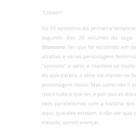
“Chosen”
Os 10 episódios da primeira tempor
segundo dos 20 volumes da saga
Shannara
. Sei que foi escolhido em 
atrativo e várias personagens feminin
“aprovou” a série, e manteve-se muit
Ao que parece, a série vai manter-se f
personagens novas. Mas como não li os l
isto é tudo o que sei, e por isso as d
nem paralelismos com a história dos 
aqui, que eles existem, a não ser que
tratado, vamos avançar.