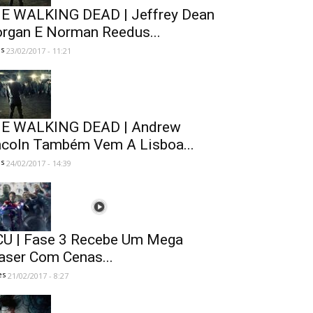
E WALKING DEAD | Jeffrey Dean
rgan E Norman Reedus...
es
23/02/2017 - 11:21
E WALKING DEAD | Andrew
ncoln Também Vem A Lisboa...
es
24/02/2017 - 14:39
U | Fase 3 Recebe Um Mega
aser Com Cenas...
es
21/02/2017 - 8:27