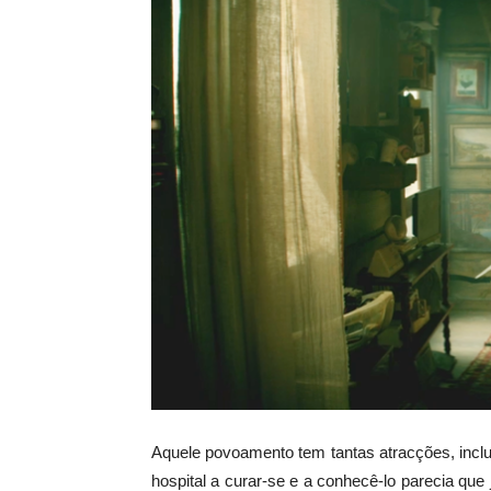
Aquele povoamento tem tantas atracções, inclui
hospital a curar-se e a conhecê-lo parecia que