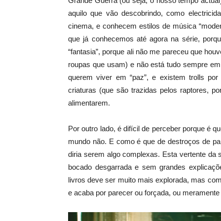
Grande Guerra (ou seja, o nosso tempo actual
aquilo que vão descobrindo, como electricid
cinema, e conhecem estilos de música “moder
que já conhecemos até agora na série, porqu
“fantasia”, porque ali não me pareceu que ho
roupas que usam) e não está tudo sempre em
querem viver em “paz”, e existem trolls por
criaturas (que são trazidas pelos raptores, p
alimentarem.
Por outro lado, é difícil de perceber porque é 
mundo não. E como é que de destroços de papé
diria serem algo complexas. Esta vertente da
bocado desgarrada e sem grandes explicaçõ
livros deve ser muito mais explorada, mas com
e acaba por parecer ou forçada, ou meramente 