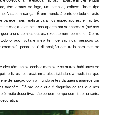
), e coleccionam e estudam livros, mapas, e implementam
ade, têm armas de fogo, um hospital, exibem filmes tipo
nos”, sabem dançar. É um mundo à parte de tudo o resto
e parece mais realista para nós espectadores, e não tão
uvesse magia, e as pessoas aparentam ser normais (até nas
 guerra uns com os outros, excepto num pormenor. Como
 todo o lado, volta e meia têm de sacrificar pessoas ou
or exemplo), pondo-as à disposição dos trolls para eles se
que eles têm tantos conhecimentos e os outros habitantes do
is e livros ressuscitam a electricidade e a medicina, que
 série de ligação com o mundo antes da guerra aparece um
es também. Dá-me ideia que é daquelas coisas que nos
o é muito descritiva, não perdem tempo com isso na série,
decorativa.