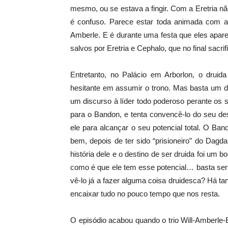
mesmo, ou se estava a fingir. Com a Eretria n
é confuso. Parece estar toda animada com a
Amberle. E é durante uma festa que eles apar
salvos por Eretria e Cephalo, que no final sacrif
Entretanto, no Palácio em Arborlon, o druid
hesitante em assumir o trono. Mas basta um di
um discurso à líder todo poderoso perante os s
para o Bandon, e tenta convencê-lo do seu dest
ele para alcançar o seu potencial total. O B
bem, depois de ter sido “prisioneiro” do Dagd
história dele e o destino de ser druida foi um
como é que ele tem esse potencial… basta ser
vê-lo já a fazer alguma coisa druidesca? Há ta
encaixar tudo no pouco tempo que nos resta.
O episódio acabou quando o trio Will-Amberle