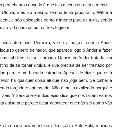
ão percebemos quando é que fala a sério ou está a mentir…
 Utopia, mas ao mesmo tempo tenta procurar o Will e a
ecem, e são colocados como alimento para os trolls, sendo
ica a vida para os outros três fugirem.
a anda aterefado. Primeiro, vê-se a braços com o Ander
scurso género treinador, que aparece logo o Ander a fazer
eus súbditos e a ser coroado. Depois do Ander tratado, vai
ino de se tornar druida, e que precisa de ser treinado por
andon parece um bocado estranho. Apesar de dizer que está
a Mor, há qualquer coisa ali que não joga bem. Se calhar a
 bocado forçado e apressado. Não é muito explicado porquê e
 “
seer
“? Será que em dois episódios que nos faltam vamos
nta coisa que parece faltar acontecer que não sei como vão
-Eretria parte novamente em direcção a Safe Hold, munidos