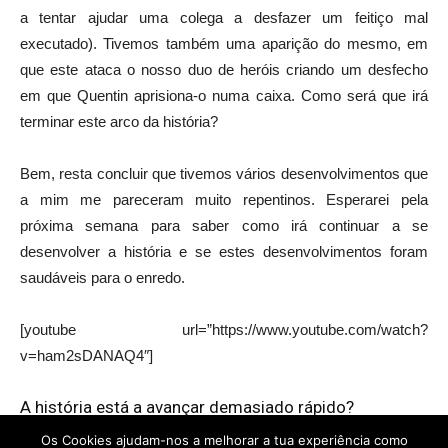
a tentar ajudar uma colega a desfazer um feitiço mal
executado). Tivemos também uma aparição do mesmo, em
que este ataca o nosso duo de heróis criando um desfecho
em que Quentin aprisiona-o numa caixa. Como será que irá
terminar este arco da história?
Bem, resta concluir que tivemos vários desenvolvimentos que
a mim me pareceram muito repentinos. Esperarei pela
próxima semana para saber como irá continuar a se
desenvolver a história e se estes desenvolvimentos foram
saudáveis para o enredo.
[youtube url=”https://www.youtube.com/watch?
v=ham2sDANAQ4″]
A história está a avançar demasiado rápido?
Os Cookies ajudam-nos a melhorar a tua experiência como