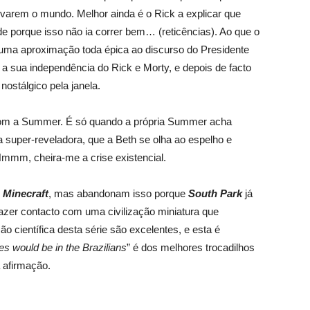
lvarem o mundo. Melhor ainda é o Rick a explicar que
 porque isso não ia correr bem… (reticências). Ao que o
 uma aproximação toda épica ao discurso do Presidente
 a sua independência do Rick e Morty, e depois de facto
nostálgico pela janela.
 com a Summer. É só quando a própria Summer acha
 super-reveladora, que a Beth se olha ao espelho e
Hmmm, cheira-me a crise existencial.
o
Minecraft
, mas abandonam isso porque
South Park
já
 fazer contacto com uma civilização miniatura que
ão científica desta série são excelentes, e esta é
es would be in the Brazilians
” é dos melhores trocadilhos
a afirmação.