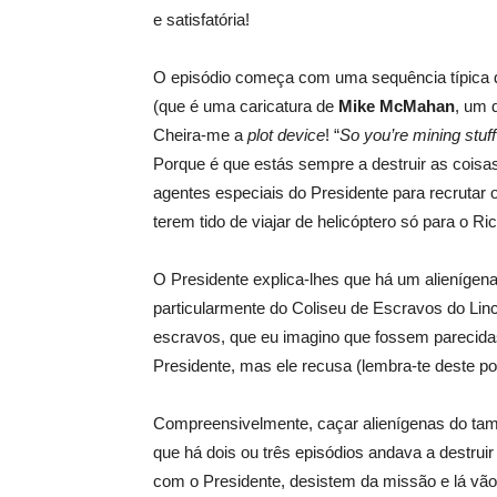
e satisfatória!
O episódio começa com uma sequência típica 
(que é uma caricatura de
Mike McMahan
, um 
Cheira-me a
plot device
! “
So you’re mining stuff 
Porque é que estás sempre a destruir as cois
agentes especiais do Presidente para recrutar o
terem tido de viajar de helicóptero só para o R
O Presidente explica-lhes que há um alienígen
particularmente do Coliseu de Escravos do Linco
escravos, que eu imagino que fossem parecid
Presidente, mas ele recusa (lembra-te deste por
Compreensivelmente, caçar alienígenas do tama
que há dois ou três episódios andava a destru
com o Presidente, desistem da missão e lá vão