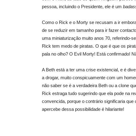
pessoa, incluindo o Presidente, ele é um
badas
Como o Rick e o Morty se recusam a ir embora
de se reduzir em tamanho para ir fazer contacto
uma miniaturização muito anos 70, referindo-se
Rick tem medo de piratas. O que é que os pi
pala no olho? O Evil Morty! Está confirmado! N
A Beth está a ter uma crise existencial, e é div
a drogar, muito conspicuamente com um homem d
não saber se é a verdadeira Beth ou a clone que
Rick estraga tudo sugerindo que ela pode na rea
convencida, porque o contrário significaria que
apercebe dessa possibilidade é hilariante!