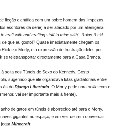
de ficção científica com um pobre homem das limpezas
dos escritores da série) a ser atacado por um alienígena.
to craft with and crafting stuff to mine with
“. Raios Rick!
as de que eu gosto!? Quase imediatamente chegam os
 Rick e o Morty, e a expressão de frustração deles por
ick se teletransportar directamente para a Casa Branca.
a à solta nos Túneis de Sexo do Kennedy. Gosto
ln, sugerindo que ele organizava lutas gladiatoriais entre
as às do
Django Libertado
. O Morty pede uma
selfie
com o
menor, vai ser importante mais à frente).
nho de gatos em túneis é aborrecido até para o Morty,
ir naves gigantes no espaço, e em vez de irem conversar
 jogar
Minecraft
.