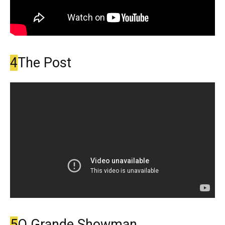
4
The Post
5
O Grande Showman