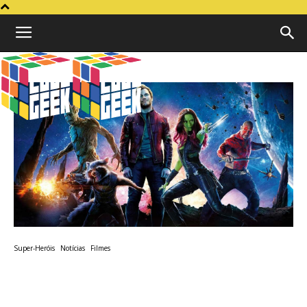
Cubo
Geek
Super-Heróis
Notícias
Filmes
Confirmado!! Os Guardiões
da Galáxia vão aparecer em