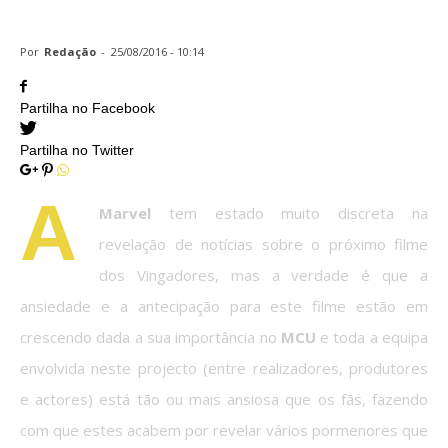
Avengers: Infinity War
Por
Redação
-
25/08/2016 - 10:14
Partilha no Facebook
Partilha no Twitter
A
Marvel
tem estado muito discreta na
revelação de notícias sobre o próximo filme
dos Vingadores, mas a verdade é que a
ansiedade e a antecipação para este filme estão em
crescendo dada a sua importância no
MCU
e toda a equipa
envolvida neste projecto (entre realizadores, produtores
e actores) está tão ou mais ansiosa que os fãs, fazendo
com que estes acabem por revelar vários pormenores que