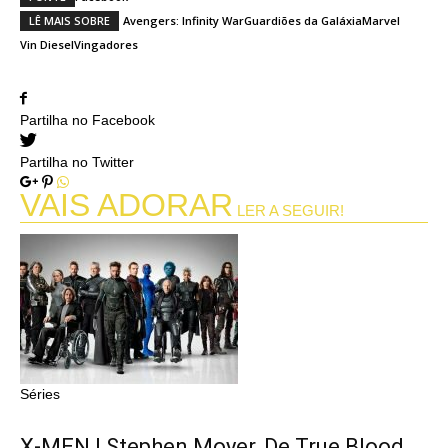
LÊ MAIS SOBRE
Avengers: Infinity War
Guardiões da Galáxia
Marvel
Vin Diesel
Vingadores
Partilha no Facebook
Partilha no Twitter
VAIS ADORAR
LER A SEGUIR!
Séries
X-MEN | Stephen Moyer, De True Blood,