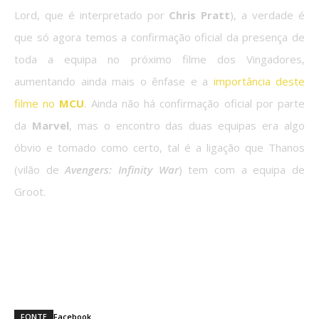
Lord, que é interpretado por
Chris Pratt
), a verdade é
que só agora temos a confirmação oficial da presença de
toda a equipa no próximo filme dos Vingadores,
aumentando ainda mais o ênfase e a
importância deste
filme no
MCU
. Ainda não há confirmação oficial por parte
da
Marvel
, mas o encontro das duas equipas era algo
óbvio e tomado como certo, tal é a ligação que Thanos
(vilão de
Avengers: Infinity War
) tem com a equipa de
Groot.
Achas que os Guardiões da Galáxia vão
ter um papel fundamental no desenrolar
da história de
Avengers: Infinity War
?
FONTE
Facebook