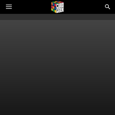
Cubo
Geek