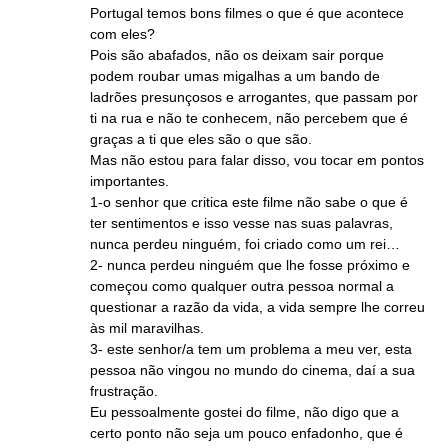
Portugal temos bons filmes o que é que acontece
com eles?
Pois são abafados, não os deixam sair porque
podem roubar umas migalhas a um bando de
ladrões presunçosos e arrogantes, que passam por
ti na rua e não te conhecem, não percebem que é
graças a ti que eles são o que são.
Mas não estou para falar disso, vou tocar em pontos
importantes.
1-o senhor que critica este filme não sabe o que é
ter sentimentos e isso vesse nas suas palavras,
nunca perdeu ninguém, foi criado como um rei…
2- nunca perdeu ninguém que lhe fosse próximo e
começou como qualquer outra pessoa normal a
questionar a razão da vida, a vida sempre lhe correu
às mil maravilhas.
3- este senhor/a tem um problema a meu ver, esta
pessoa não vingou no mundo do cinema, daí a sua
frustração.
Eu pessoalmente gostei do filme, não digo que a
certo ponto não seja um pouco enfadonho, que é