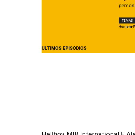
person
TEMAS
Homem-F
ÚLTIMOS EPISÓDIOS
Hellboy, MIB International E 