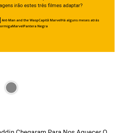
agens irão estes três filmes adaptar?
Ant-Man and the Wasp
Capitã Marvel
Há alguns meses atrás
ormiga
Marvel
Pantera Negra
Aladdin Chegaram Para Nos Aquecer O