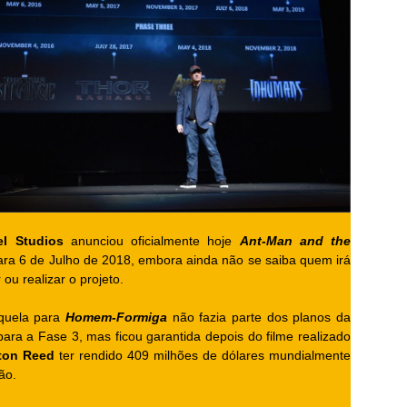
el Studios
anunciou oficialmente hoje
Ant-Man and the
ra 6 de Julho de 2018, embora ainda não se saiba quem irá
 ou realizar o projeto.
quela para
Homem-Formiga
não fazia parte dos planos da
ara a Fase 3, mas ficou garantida depois do filme realizado
ton Reed
ter rendido 409 milhões de dólares mundialmente
ão.