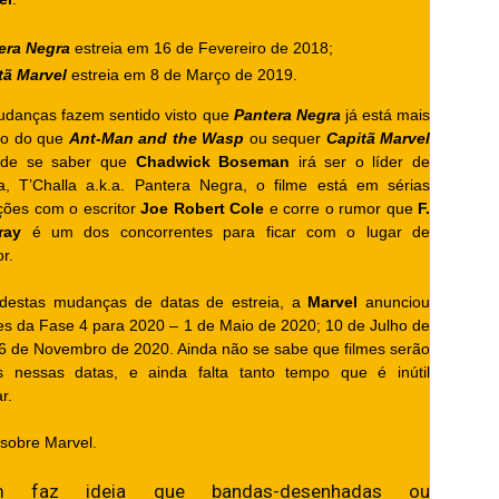
era Negra
estreia em 16 de Fevereiro de 2018;
tã Marvel
estreia em 8 de Março de 2019.
udanças fazem sentido visto que
Pantera Negra
já está mais
o do que
Ant-Man and the Wasp
ou sequer
Capitã Marvel
 de se saber que
Chadwick
Boseman
irá ser o líder de
, T’Challa a.k.a. Pantera Negra, o filme está em sérias
ções com o escritor
Joe Robert Cole
e corre o rumor que
F.
ray
é um dos concorrentes para ficar com o lugar de
r.
destas mudanças de datas de estreia, a
Marvel
anunciou
mes da Fase 4 para 2020 – 1 de Maio de 2020; 10 de Julho de
 6 de Novembro de 2020. Ainda não se sabe que filmes serão
s nessas datas, e ainda falta tanto tempo que é inútil
r.
sobre Marvel.
m faz ideia que bandas-desenhadas ou