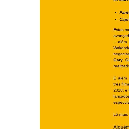
Pant
Capi
Estas m
avançad
– além
Wakanda
negocia
Gary G
realizado
E além 
três fil
2020; e
lançado
especula
Lê mais 
Algué