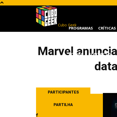
Cubo Geek
PROGRAMAS
CRÍTICAS
Marvel anunci
EQUIPA
CONTACTO
data
PARTICIPANTES
PARTILHA