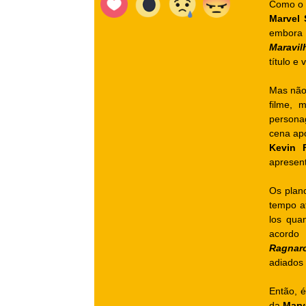
Como o e
Marvel 
embora
Maravil
título e
Mas não 
filme, 
persona
cena ap
Kevin 
apresen
Os plan
tempo at
los qua
acordo
Ragnar
adiados 
Então, 
da
Marv