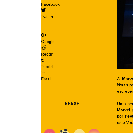
Facebook
Twitter
WhatsApp
Google+
ReddIt
Tumblr
A
Marv
Email
Wasp
pa
escrever
REAGE
Uma se
Marvel
p
por
Pey
este Ver