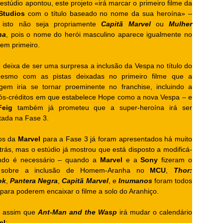
stúdio apontou, este projeto «irá marcar o primeiro filme da
Studios
com o título baseado no nome da sua heroína» –
 isto não seja propriamente
Capitã Marvel
ou
Mulher
ha
, pois o nome do herói masculino aparece igualmente no
 vem primeiro.
deixa de ser uma surpresa a inclusão da Vespa no título do
mesmo com as pistas deixadas no primeiro filme que a
gem iria se tornar proeminente no franchise, incluindo a
ós-créditos em que estabelece Hope como a nova Vespa – e
Feig
também já prometeu que a super-heroína irá ser
tada na Fase 3.
os da
Marvel
para a Fase 3 já foram apresentados há muito
rás, mas o estúdio já mostrou que está disposto a modificá-
ndo é necessário – quando a
Marvel
e a
Sony
fizeram o
 sobre a inclusão de Homem-Aranha no
MCU
,
Thor:
ok
,
Pantera Negra
,
Capitã Marvel
, e
Inumanos
foram todos
para poderem encaixar o filme a solo do Aranhiço.
é assim que
Ant-Man and the Wasp
irá mudar o calendário
el
: