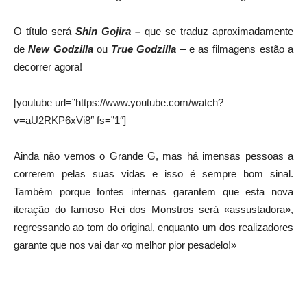
O título será
Shin Gojira –
que se traduz aproximadamente
de
New Godzilla
ou
True Godzilla
– e as filmagens estão a
decorrer agora!
[youtube url=”https://www.youtube.com/watch?
v=aU2RKP6xVi8″ fs=”1″]
Ainda não vemos o Grande G, mas há imensas pessoas a
correrem pelas suas vidas e isso é sempre bom sinal.
Também porque fontes internas garantem que esta nova
iteração do famoso Rei dos Monstros será «assustadora»,
regressando ao tom do original, enquanto um dos realizadores
garante que nos vai dar «o melhor pior pesadelo!»