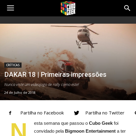
Cubo
Geek
CRÍTICAS
DAKAR 18 | Primeiras impressões
Nunca viste um videojogo de rally como este!
24 de Julho de 2018
Partilha no Facebook
Partilha no Twitter
N
esta semana que passou o
Cubo Geek
foi
convidado pela
Bigmoon Entertainment
a ter