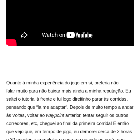
OVERCOOKED! 2 | Crítica
Quanto à minha experiência do jogo em si, preferia não
falar muito para não baixar mais ainda a minha reputação. Eu
saltei o tutorial à frente e fui logo direitinho parar às corridas,
pensando que “ia me adaptar”. Depois de muito tempo a andar
às voltas, voltar ao
waypoint
anterior, tentar seguir os outros
corredores, etc, cheguei ao final da primeira corrida! É então
que vejo que, em tempo de jogo, eu demorei cerca de 2 horas
e 30 minutos a completar o percurso quando os npc’s que