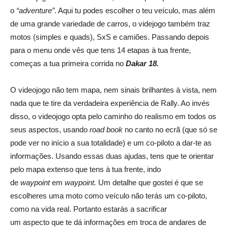
o
“adventure”
. Aqui tu podes escolher o teu veículo, mas além
de uma grande variedade de carros, o videjogo também traz
motos (simples e quads), SxS e camiões. Passando depois
para o menu onde vês que tens 14 etapas à tua frente,
começas a tua primeira corrida no
Dakar 18.
O videojogo não tem mapa, nem sinais brilhantes à vista, nem
nada que te tire da verdadeira experiência de Rally. Ao invés
disso, o videojogo opta pelo caminho do realismo em todos os
seus aspectos, usando
road
book
no canto no ecrã (que só se
pode ver no início a sua totalidade) e um co-piloto a dar-te as
informações. Usando essas duas ajudas, tens que te orientar
pelo mapa extenso que tens à tua frente, indo
de
waypoint
em
waypoint
.
Um detalhe que gostei é que se
escolheres uma moto como veículo não terás um co-piloto,
como na vida real. Portanto estarás a sacrificar
um aspecto que te dá informações em troca de andares de