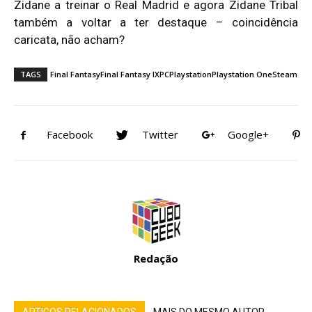
Zidane a treinar o Real Madrid e agora Zidane Tribal
também a voltar a ter destaque – coincidência
caricata, não acham?
TAGS
Final Fantasy
Final Fantasy IX
PC
Playstation
Playstation One
Steam
Facebook
Twitter
Google+
Redação
ARTIGOS RELACIONADOS
MAIS DO MESMO AUTOR