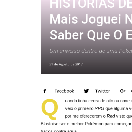
HISTÓRIAS DE
Mais Joguei 
Saber Que O E
Um universo dentro de uma Poke
31 de Agosto de 2017
Facebook
Twitter
Q
uando tinha cerca de oito ou nov
veio o primeiro
RPG
que alguma ve
por me oferecerem o
Red
visto qu
Blastoise ser o melhor Pokémon para começar o
fracos contra água.