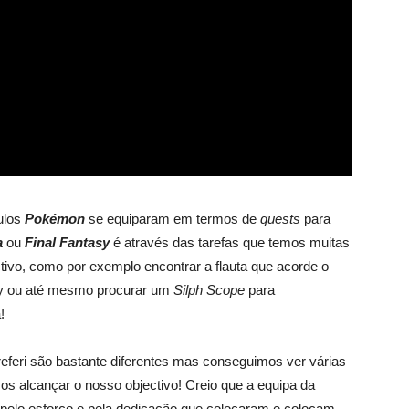
ulos
Pokémon
se equiparam em termos de
quests
para
a
ou
Final Fantasy
é através das tarefas que temos muitas
ivo, como por exemplo encontrar a flauta que acorde o
erry ou até mesmo procurar um
Silph Scope
para
!
eferi são bastante diferentes mas conseguimos ver várias
s alcançar o nosso objectivo! Creio que a equipa da
elo esforço e pela dedicação que colocaram e colocam