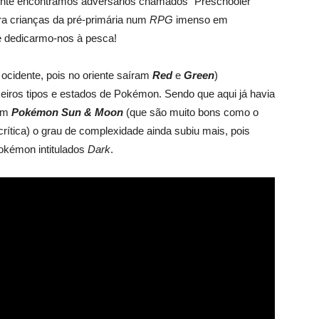
nte encontramos adversários chamados “Preschooler
tra crianças da pré-primária num
RPG
imenso em
e dedicarmo-nos à pesca!
 ocidente, pois no oriente saíram
Red
e
Green
)
eiros tipos e estados de Pokémon. Sendo que aqui já havia
com
Pokémon Sun & Moon
(que são muito bons como o
rítica) o grau de complexidade ainda subiu mais, pois
okémon intitulados
Dark
.