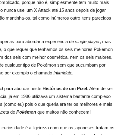
complicado, porque não é, simplesmente tem muito mais
lo nunca usei um X Attack até 15 anos depois de jogar
tão mantinha-os, tal como inúmeros outro itens parecidos
 apenas para abordar a experiência de
single player
, mas
ste, o que requer que tenhamos os seis melhores Pokémon
tam dos seis com melhor cosmética, nem os seis maiores,
 de qualquer tipo de Pokémon sem que sucumbam por
como por exemplo o chamado
Intimidate.
ed
para abordar neste
Histórias de um Pixel
. Além de ser
cia, já em 1996 utilizava um sistema bastante complexo
s (como eu) pois o que queria era ter os melhores e mais
aceta de
P
okémon
que muitos não conhecem!
 curiosidade é a ligeireza com que os japoneses tratam os