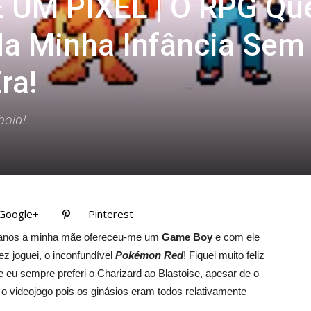
 UM PIXEL | O RPG Qu
Na Minha Infância Sem
ra!
bola!
Google+
Pinterest
e anos a minha mãe ofereceu-me um
Game Boy
e com ele
z joguei, o inconfundível
Pokémon Red
! Fiquei muito feliz
e eu sempre preferi o Charizard ao Blastoise, apesar de o
 videojogo pois os ginásios eram todos relativamente