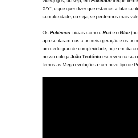
videojogos, ou seja, em
Pokémon
frequenteme
X/Y”, o que quer dizer que estamos a lutar con
complexidade, ou seja, se perdermos mais val
Os
Pokémon
iniciais como o
Red
e o
Blue
(no
apresentaram-nos a primeira geração e os prim
um certo grau de complexidade, hoje em dia 
nosso colega
João Teotónio
escreveu na sua c
temos as Mega evoluções e um novo tipo de P