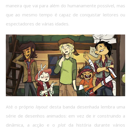
maneira que vai para além do humanamente possível, mas
que ao mesmo tempo é capaz de conquistar leitores ou
espectadores de várias idades.
Até o próprio
layout
desta banda desenhada lembra uma
série de desenhos animados: em vez de ir construindo a
dinâmica, a acção e o
plot
da história durante vários