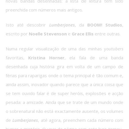
novas bandas desenhadas: a lista de leitura tem sido
preenchida com números mais antigos.
Isto até descobrir
Lumberjanes
, da
BOOM! Studios
,
escrito por
Noelle Stevenson
e
Grace Ellis
entre outras.
Numa regular visualização de uma das minhas y
outubers
favoritas,
Kristina Horner
, ela fala de uma banda
desenhada cuja história gira em volta de um campo de
férias para raparigas onde o tema principal é tão comum e,
ainda assim, inovador quando parece que a única coisa que
se tem ouvido falar é de super heróis, explosões e acção
pesada: a amizade. Ainda que se trate de um mundo onde
o sobrenatural não está exactamente ausente, os volumes
de
Lumberjanes
, até agora, preenchem cada número com
humor e mistério. O virar de página com este livro tornou-