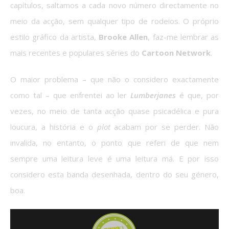
capítulos, saltamos a cada novo número directamente no
meio da acção, sem qualquer tipo de rodeios. O próprio
estilo gráfico da artista,
Brooke Allen
, faz-me lembrar as
mais recentes e populares séries do
Cartoon Network
.
O maior problema – que não o considero exactamente
como tal – que enfrentei ao ler
Lumberjanes
é que, por
vezes, no meio de tanta acção quase psicadélica e pura
loucura, a história e o
plot
acabam por se perder. Não
invalida, no entanto, o ponto que referi de que nem
sempre uma leitura leve é uma leitura má. E por isso
considero esta banda desenhada, dentro do seu género,
boa.