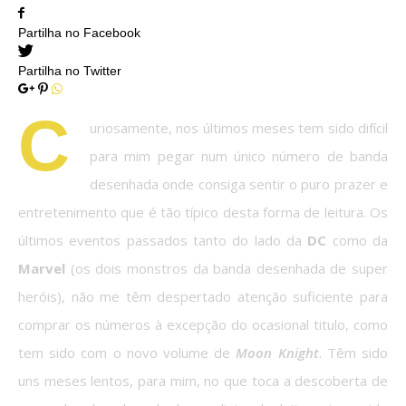
Partilha no Facebook
Partilha no Twitter
C
uriosamente, nos últimos meses tem sido difícil
para mim pegar num único número de banda
desenhada onde consiga sentir o puro prazer e
entretenimento que é tão típico desta forma de leitura. Os
últimos eventos passados tanto do lado da
DC
como da
Marvel
(os dois monstros da banda desenhada de super
heróis), não me têm despertado atenção suficiente para
comprar os números à excepção do ocasional titulo, como
tem sido com o novo volume de
Moon Knight
. Têm sido
uns meses lentos, para mim, no que toca a descoberta de