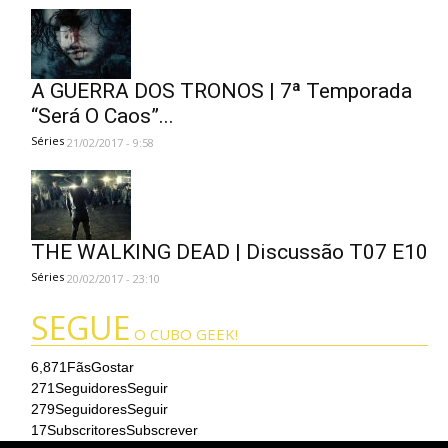
A GUERRA DOS TRONOS | 7ª Temporada
“Será O Caos”...
Séries
21/02/2017 - 9:58
THE WALKING DEAD | Discussão T07 E10
Séries
20/02/2017 - 23:10
SEGUE
O CUBO GEEK!
6,871
Fãs
Gostar
271
Seguidores
Seguir
279
Seguidores
Seguir
17
Subscritores
Subscrever