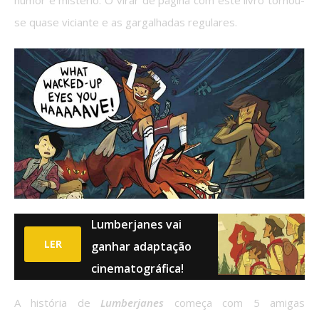
se quase viciante e as gargalhadas regulares.
Lumberjanes vai
LER
ganhar adaptação
cinematográfica!
A história de
Lumberjanes
começa com 5 amigas