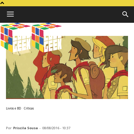
Cubo
Geek
Livros e BD
Críticas
Crítica | Lumberjanes
Por
Priscila Sousa
-
08/08/2016 - 10:37