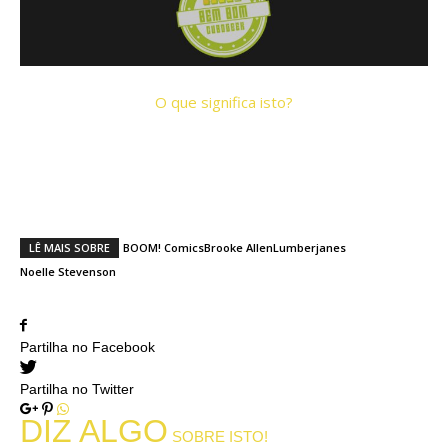
O que significa isto?
Que bandas desenhados ou livros tens
lido este verão?
LÊ MAIS SOBRE
BOOM! Comics
Brooke Allen
Lumberjanes
Noelle Stevenson
Partilha no Facebook
Partilha no Twitter
DIZ ALGO
SOBRE ISTO!