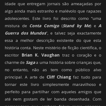
idade que entregam jornais são ameaçadas por
hi
algo ainda mais estranho e malévolo que rapazes
or
adolescentes. Este livro foi descrito como “uma
id
mistura de
Conta Comigo
(
Stand by Me
) e
A
in
Guerra dos Mundos
“, e talvez seja exactamente
hu
essa a melhor descrição existente do que esta
pe
história conta. Neste mistério de ficção cientifica, o
um
escritor
Brian K. Vaughan
traz o coração e o
hi
charme de
Saga
a uma história sobre crianças que,
um
no entanto, não as tem como público alvo
ve
principal. A arte de
Cliff Chiang
faz tudo para
es
tornar este livro simplesmente maravilhoso e
d
perfeito para partilhar com aqueles amigos que
em
até nem gostam de ler banda desenhada. Com
to