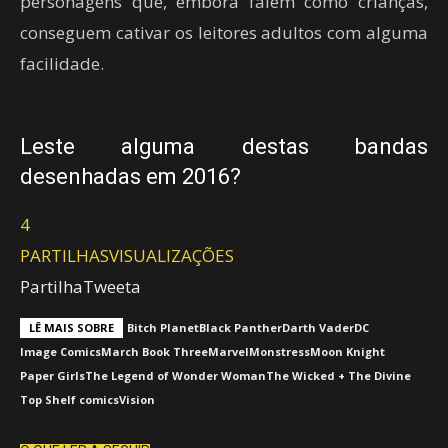
personagens que, embora falem como crianças,
le
conseguem cativar os leitores adultos com alguma
facilidade.
Leste alguma destas bandas
desenhadas em 2016?
4
PARTILHAS
VISUALIZAÇÕES
Partilha
Tweeta
LÊ MAIS SOBRE
Bitch Planet
Black Panther
Darth Vader
DC
Image Comics
March Book Three
Marvel
Monstress
Moon Knight
Paper Girls
The Legend of Wonder Woman
The Wicked + The Divine
Top Shelf comics
Vision