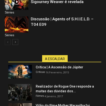
Sigourney Weaver é revelada
Séries
Discussão | Agents of S.H.I.E.L.D. –
T04 E09
Séries
A ESCALDAR
Crítica | A Ascensão de Júpiter
Críticas
16 Fevereiro, 2015
Realizador de Rogue One responde a
muitas das dúvidas dos...
Filmes
4 Janeiro, 2017
Vilão do filme Mulher Maravilha foi