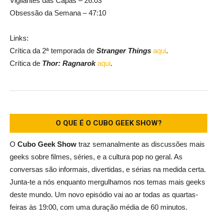
Vigilantes das Capas – 26:03
Obsessão da Semana – 47:10
Links:
Crítica da 2ª temporada de
Stranger Things
aqui
.
Crítica de
Thor: Ragnarok
aqui
.
O QUE É O CUBO GEEK SHOW?
O
Cubo Geek Show
traz semanalmente as discussões mais
geeks sobre filmes, séries, e a cultura pop no geral. As
conversas são informais, divertidas, e sérias na medida certa.
Junta-te a nós enquanto mergulhamos nos temas mais geeks
deste mundo. Um novo episódio vai ao ar todas as quartas-
feiras às 19:00, com uma duração média de 60 minutos.