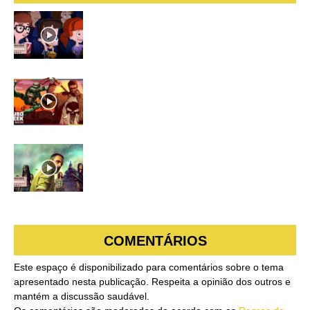
Crítica Da 2ª Temporada De Big
Mouth
O Que Define Um Anti-Herói E Quais
Os Melhores E Mais Violentos
Primeiras Impressões Da 9ª
Temporada De The Walking Dead
COMENTÁRIOS
Este espaço é disponibilizado para comentários sobre o tema
apresentado nesta publicação. Respeita a opinião dos outros e
mantém a discussão saudável.